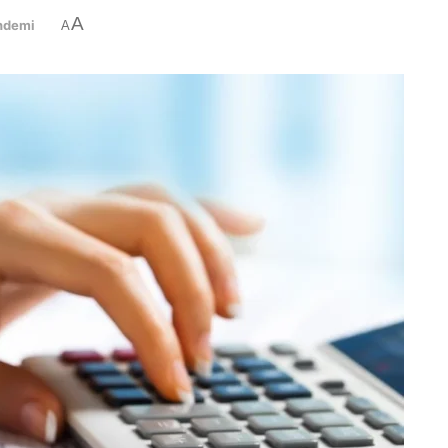
A
ndemi
A