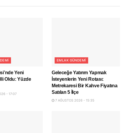
DEMI
EMLAK GÜNDEMI
si’nde Yeni
Geleceğe Yatırım Yapmak
lli Oldu: Yüzde
İsteyenlerin Yeni Rotası:
Metrekaresi Bir Kahve Fiyatına
Satılan 5 İlçe
26 - 17:07
7 AĞUSTOS 2026 - 15:35