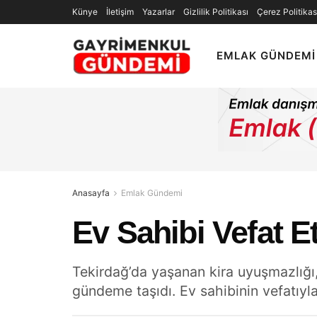
Künye
İletişim
Yazarlar
Gizlilik Politikası
Çerez Politikas
EMLAK GÜNDEMI
Anasayfa
Emlak Gündemi
Ev Sahibi Vefat Et
Tekirdağ’da yaşanan kira uyuşmazlığı, 
gündeme taşıdı. Ev sahibinin vefatıyla