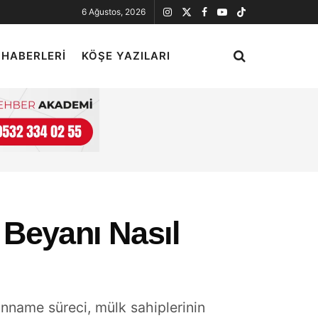
6 Ağustos, 2026
 HABERLERI
KÖŞE YAZILARI
i Beyanı Nasıl
anname süreci, mülk sahiplerinin