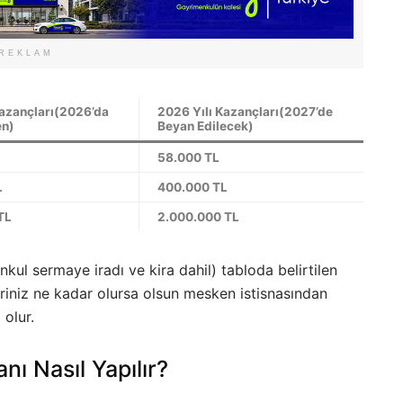
REKLAM
Kazançları(2026’da
2026 Yılı Kazançları(2027’de
en)
Beyan Edilecek)
58.000 TL
L
400.000 TL
TL
2.000.000 TL
enkul sermaye iradı ve kira dahil) tabloda belirtilen
liriniz ne kadar olursa olsun mesken istisnasından
 olur.
nı Nasıl Yapılır?