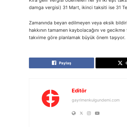
Kira gelir vergisi ödemeleri her yıl iki eşit taksi
damga vergisi) 31 Mart, ikinci taksiti ise 31 
Zamanında beyan edilmeyen veya eksik bildirile
hakkının tamamen kaybolacağını ve gecikme f
takvime göre planlamak büyük önem taşıyor.
Paylaş
Editör
gayrimenkulgundemi.com