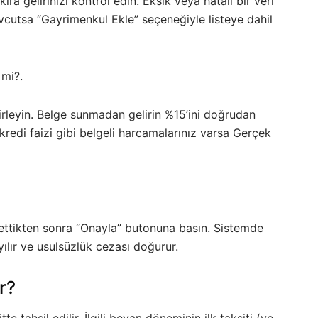
ira gelirinizi kontrol edin. Eksik veya hatalı bir veri
cutsa “Gayrimenkul Ekle” seçeneğiyle listeye dahil
mi?.
rleyin. Belge sunmadan gelirin %15’ini doğrudan
kredi faizi gibi belgeli harcamalarınız varsa Gerçek
ettikten sonra “Onayla” butonuna basın. Sistemde
lır ve usulsüzlük cezası doğurur.
r?