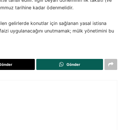
tte tahsil edilir. İlgili beyan döneminin ilk taksiti (ve
Temmuz tarihine kadar ödenmelidir.
n gelirlerde konutlar için sağlanan yasal istisna
aizi uygulanacağını unutmamak; mülk yönetimini bu
Gönder
Gönder