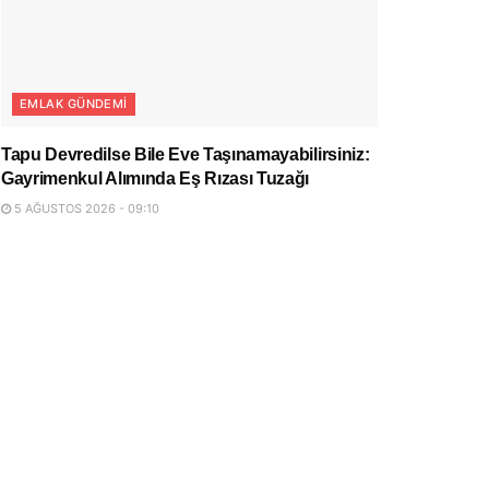
EMLAK GÜNDEMI
Tapu Devredilse Bile Eve Taşınamayabilirsiniz:
Gayrimenkul Alımında Eş Rızası Tuzağı
5 AĞUSTOS 2026 - 09:10