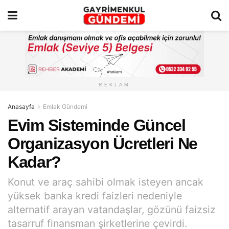
REKLAM
Anasayfa
Emlak Gündemi
Evim Sisteminde Güncel
Organizasyon Ücretleri Ne
Kadar?
Konut ve araç sahibi olmak isteyen ancak
yüksek banka kredi faizleri nedeniyle
alternatif arayan vatandaşlar, gözünü faizsiz
tasarruf finansman şirketlerine çevirdi.