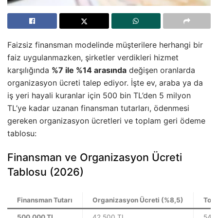
Faizsiz finansman modelinde müşterilere herhangi bir
faiz uygulanmazken, şirketler verdikleri hizmet
karşılığında
%7 ile %14 arasında
değişen oranlarda
organizasyon ücreti talep ediyor. İşte ev, araba ya da
iş yeri hayali kuranlar için 500 bin TL’den 5 milyon
TL’ye kadar uzanan finansman tutarları, ödenmesi
gereken organizasyon ücretleri ve toplam geri ödeme
tablosu:
Finansman ve Organizasyon Ücreti
Tablosu (2026)
Finansman Tutarı
Organizasyon Ücreti (%8,5)
Top
500.000 TL
42.500 TL
542