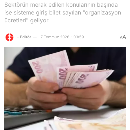
Sektörün merak edilen konularının başında
ise sisteme giriş bilet sayılan "organizasyon
ücretleri" geliyor.
A
-
Editör
7 Temmuz 2026 - 03:59
A