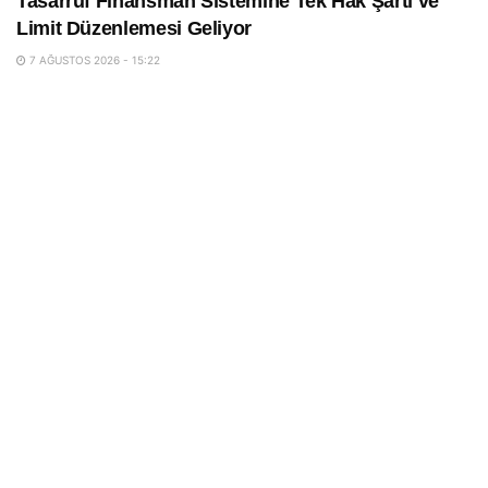
Tasarruf Finansman Sistemine Tek Hak Şartı ve
Limit Düzenlemesi Geliyor
7 AĞUSTOS 2026 - 15:22