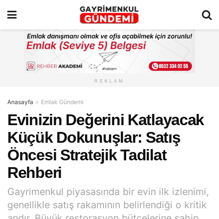
REKLAM
Anasayfa
Emlak Gündemi
Evinizin Değerini Katlayacak
Küçük Dokunuşlar: Satış
Öncesi Stratejik Tadilat
Rehberi
Gayrimenkul piyasasında bir evin ilk izlenimi,
genellikle satış rakamının belirlendiği o kritik
andır. Büyük restorasyon bütçelerine sahip