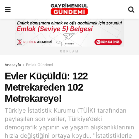
REKLAM
Anasayfa
Emlak Gündemi
Evler Küçüldü: 122
Metrekareden 102
Metrekareye!
Türkiye İstatistik Kurumu (TÜİK) tarafından
paylaşılan son veriler, Türkiye’deki
demografik yapının ve yaşam alışkanlıklarının
hızla değiştiğini ortaya koydu. "İstatistiklerle