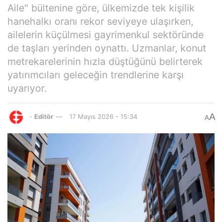
Aile" bültenine göre, ülkemizde tek kişilik
hanehalkı oranı rekor seviyeye ulaşırken,
ailelerin küçülmesi gayrimenkul sektöründe
de taşları yerinden oynattı. Uzmanlar, konut
metrekarelerinin hızla düştüğünü belirterek
yatırımcıları geleceğin trendlerine karşı
uyarıyor.
A
-
Editör
17 Mayıs 2026 - 15:34
A