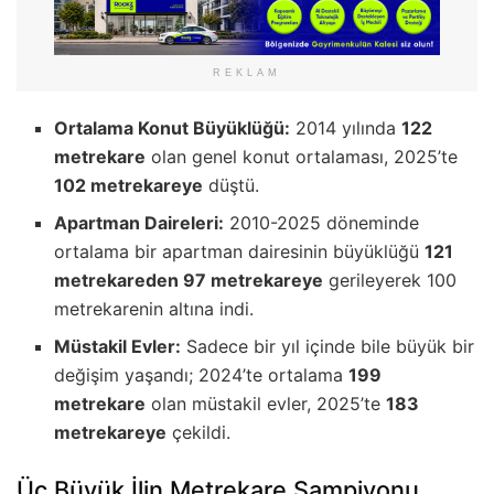
REKLAM
Ortalama Konut Büyüklüğü:
2014 yılında
122
metrekare
olan genel konut ortalaması, 2025’te
102 metrekareye
düştü.
Apartman Daireleri:
2010-2025 döneminde
ortalama bir apartman dairesinin büyüklüğü
121
metrekareden 97 metrekareye
gerileyerek 100
metrekarenin altına indi.
Müstakil Evler:
Sadece bir yıl içinde bile büyük bir
değişim yaşandı; 2024’te ortalama
199
metrekare
olan müstakil evler, 2025’te
183
metrekareye
çekildi.
Üç Büyük İlin Metrekare Şampiyonu