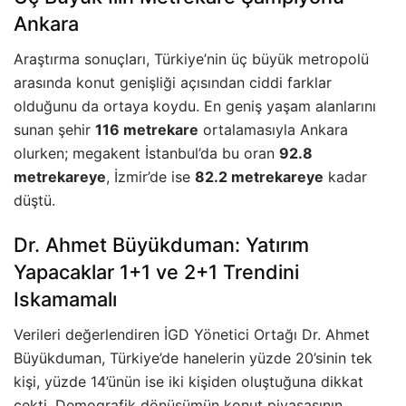
Ankara
Araştırma sonuçları, Türkiye’nin üç büyük metropolü
arasında konut genişliği açısından ciddi farklar
olduğunu da ortaya koydu. En geniş yaşam alanlarını
sunan şehir
116 metrekare
ortalamasıyla Ankara
olurken; megakent İstanbul’da bu oran
92.8
metrekareye
, İzmir’de ise
82.2 metrekareye
kadar
düştü.
Dr. Ahmet Büyükduman: Yatırım
Yapacaklar 1+1 ve 2+1 Trendini
Iskamamalı
Verileri değerlendiren İGD Yönetici Ortağı Dr. Ahmet
Büyükduman, Türkiye’de hanelerin yüzde 20’sinin tek
kişi, yüzde 14’ünün ise iki kişiden oluştuğuna dikkat
çekti. Demografik dönüşümün konut piyasasının