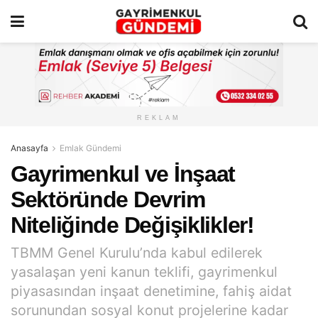
REKLAM
Anasayfa
Emlak Gündemi
Gayrimenkul ve İnşaat
Sektöründe Devrim
Niteliğinde Değişiklikler!
TBMM Genel Kurulu’nda kabul edilerek
yasalaşan yeni kanun teklifi, gayrimenkul
piyasasından inşaat denetimine, fahiş aidat
sorunundan sosyal konut projelerine kadar