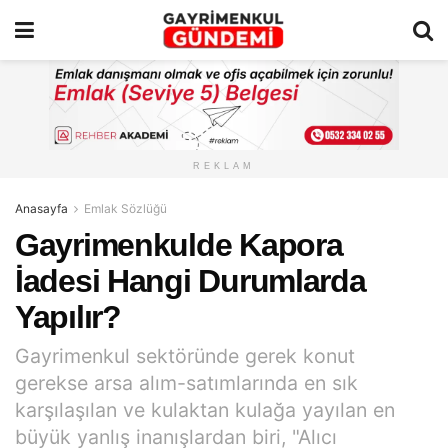
REKLAM
Anasayfa
Emlak Sözlüğü
Gayrimenkulde Kapora
İadesi Hangi Durumlarda
Yapılır?
Gayrimenkul sektöründe gerek konut
gerekse arsa alım-satımlarında en sık
karşılaşılan ve kulaktan kulağa yayılan en
büyük yanlış inanışlardan biri, "Alıcı