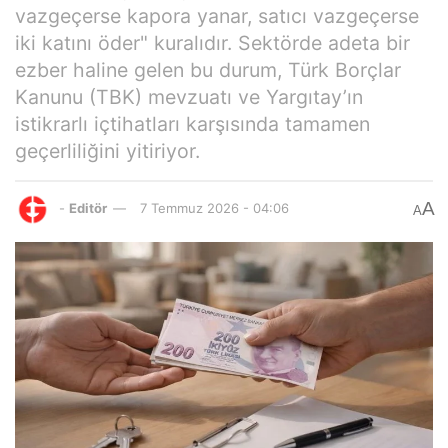
vazgeçerse kapora yanar, satıcı vazgeçerse
iki katını öder" kuralıdır. Sektörde adeta bir
ezber haline gelen bu durum, Türk Borçlar
Kanunu (TBK) mevzuatı ve Yargıtay’ın
istikrarlı içtihatları karşısında tamamen
geçerliliğini yitiriyor.
A
-
Editör
7 Temmuz 2026 - 04:06
A