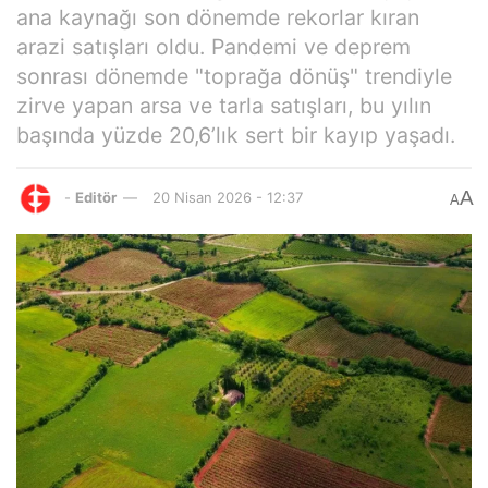
ana kaynağı son dönemde rekorlar kıran
arazi satışları oldu. Pandemi ve deprem
sonrası dönemde "toprağa dönüş" trendiyle
zirve yapan arsa ve tarla satışları, bu yılın
başında yüzde 20,6’lık sert bir kayıp yaşadı.
A
-
Editör
20 Nisan 2026 - 12:37
A