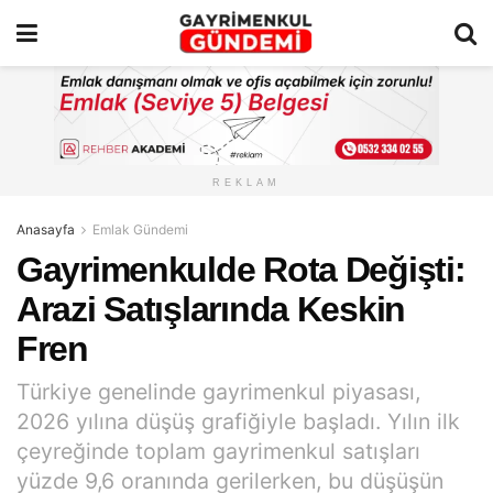
REKLAM
Anasayfa
Emlak Gündemi
Gayrimenkulde Rota Değişti:
Arazi Satışlarında Keskin
Fren
Türkiye genelinde gayrimenkul piyasası,
2026 yılına düşüş grafiğiyle başladı. Yılın ilk
çeyreğinde toplam gayrimenkul satışları
yüzde 9,6 oranında gerilerken, bu düşüşün