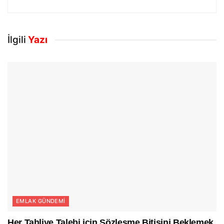
İlgili
Yazı
EMLAK GÜNDEMI
Her Tahliye Talebi için Sözleşme Bitişini Beklemek