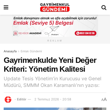
REKLAM
Anasayfa
Emlak Gündemi
Gayrimenkulde Yeni Değer
Kriteri: Yönetim Kalitesi
Update Tesis Yönetim’in Kurucusu ve Genel
Müdürü, SMMM Okan Karamanlı’nın yazısı:
A
-
Editör
2 Temmuz 2026 - 20:58
A