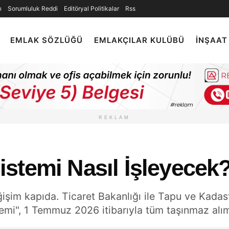
ı
Sorumluluk Reddi
Editöryal Politikalar
Rss
EMLAK SÖZLÜĞÜ
EMLAKÇILAR KULÜBÜ
İNŞAAT
REKLAM
stemi Nasıl İşleyecek
şim kapıda. Ticaret Bakanlığı ile Tapu ve Kadast
mi", 1 Temmuz 2026 itibarıyla tüm taşınmaz alım