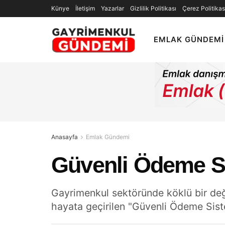
Künye
İletişim
Yazarlar
Gizlilik Politikası
Çerez Politikas
EMLAK GÜNDEMI
Anasayfa
Emlak Gündemi
Güvenli Ödeme Si
Gayrimenkul sektöründe köklü bir deği
hayata geçirilen "Güvenli Ödeme Siste