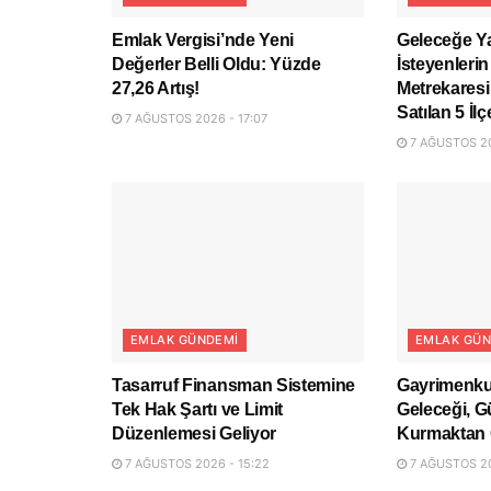
Emlak Vergisi’nde Yeni
Geleceğe Y
Değerler Belli Oldu: Yüzde
İsteyenlerin
27,26 Artış!
Metrekaresi
Satılan 5 İlç
7 AĞUSTOS 2026 - 17:07
7 AĞUSTOS 20
EMLAK GÜNDEMI
EMLAK GÜN
Tasarruf Finansman Sistemine
Gayrimenku
Tek Hak Şartı ve Limit
Geleceği, G
Düzenlemesi Geliyor
Kurmaktan 
7 AĞUSTOS 2026 - 15:22
7 AĞUSTOS 20