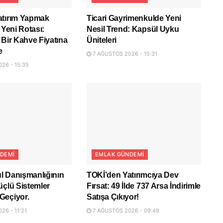
atırım Yapmak
Ticari Gayrimenkulde Yeni
 Yeni Rotası:
Nesil Trend: Kapsül Uyku
 Bir Kahve Fiyatına
Üniteleri
e
7 AĞUSTOS 2026 - 15:31
26 - 15:35
DEMI
EMLAK GÜNDEMI
l Danışmanlığının
TOKİ’den Yatırımcıya Dev
üçlü Sistemler
Fırsat: 49 İlde 737 Arsa İndirimle
Geçiyor.
Satışa Çıkıyor!
26 - 11:21
7 AĞUSTOS 2026 - 09:49