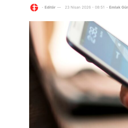
-
Editör
23 Nisan 2026 - 08:51
-
Emlak Gü