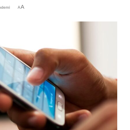
A
ndemi
A