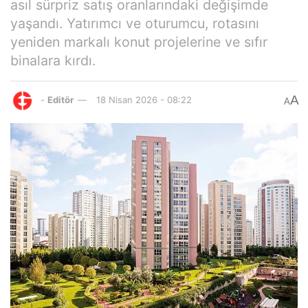
asıl sürpriz satış oranlarındaki değişimde
yaşandı. Yatırımcı ve oturumcu, rotasını
yeniden markalı konut projelerine ve sıfır
binalara kırdı.
A
-
Editör
18 Nisan 2026 - 08:22
A