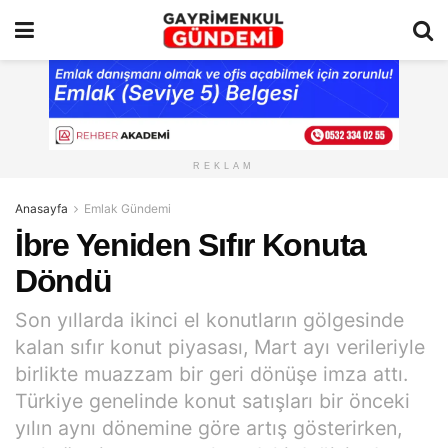
REKLAM
Anasayfa
Emlak Gündemi
İbre Yeniden Sıfır Konuta
Döndü
Son yıllarda ikinci el konutların gölgesinde
kalan sıfır konut piyasası, Mart ayı verileriyle
birlikte muazzam bir geri dönüşe imza attı.
Türkiye genelinde konut satışları bir önceki
yılın aynı dönemine göre artış gösterirken,