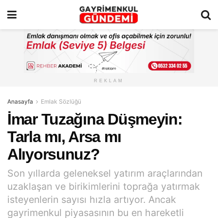
REKLAM
Anasayfa
Emlak Sözlüğü
İmar Tuzağına Düşmeyin:
Tarla mı, Arsa mı
Alıyorsunuz?
Son yıllarda geleneksel yatırım araçlarından
uzaklaşan ve birikimlerini toprağa yatırmak
isteyenlerin sayısı hızla artıyor. Ancak
gayrimenkul piyasasının bu en hareketli