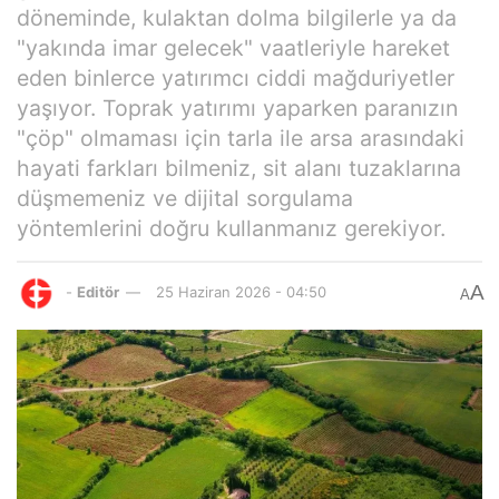
döneminde, kulaktan dolma bilgilerle ya da
"yakında imar gelecek" vaatleriyle hareket
eden binlerce yatırımcı ciddi mağduriyetler
yaşıyor. Toprak yatırımı yaparken paranızın
"çöp" olmaması için tarla ile arsa arasındaki
hayati farkları bilmeniz, sit alanı tuzaklarına
düşmemeniz ve dijital sorgulama
yöntemlerini doğru kullanmanız gerekiyor.
A
-
Editör
25 Haziran 2026 - 04:50
A