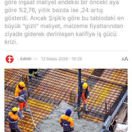
göre inşaat maliyet endeksi bir önceki aya
göre %2,76, yıllık bazda ise ,24 artış
gösterdi. Ancak Şişik’e göre bu tablodaki en
büyük "gizli" maliyet, malzeme fiyatlarından
ziyade giderek derinleşen kalifiye iş gücü
krizi.
A
-
Editör
13 Mayıs 2026 - 10:25
A