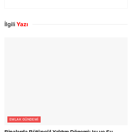
İlgili
Yazı
EMLAK GÜNDEMI
Binalarda Bütüncül Yalıtım Dönemi: Isı ve Su