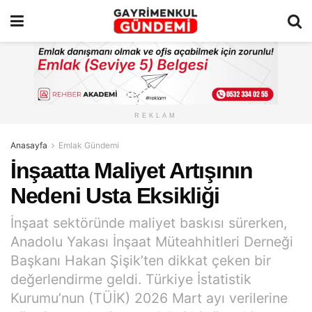
REKLAM
Anasayfa
Emlak Gündemi
İnşaatta Maliyet Artışının
Nedeni Usta Eksikliği
İnşaat sektöründe maliyet baskısı sürerken,
Anadolu Yakası İnşaat Müteahhitleri Derneği
Başkanı Hakan Şişik’ten dikkat çeken bir
değerlendirme geldi. Türkiye İstatistik
Kurumu’nun (TÜİK) 2026 Mart ayı verilerine