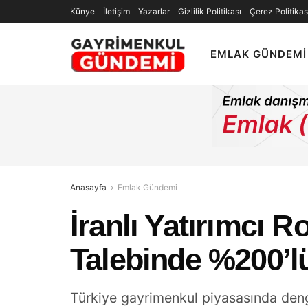
Künye
İletişim
Yazarlar
Gizlilik Politikası
Çerez Politikas
EMLAK GÜNDEMI
Anasayfa
Emlak Gündemi
İranlı Yatırımcı 
Talebinde %200’lü
Türkiye gayrimenkul piyasasında den