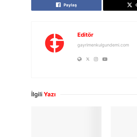
Paylaş
Editör
gayrimenkulgundemi.com
İlgili
Yazı