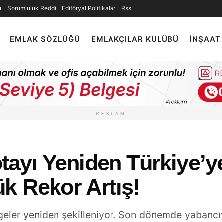
ı
Sorumluluk Reddi
Editöryal Politikalar
Rss
EMLAK SÖZLÜĞÜ
EMLAKÇILAR KULÜBÜ
İNŞAAT
REKLAM
Rotayı Yeniden Türkiye’y
k Rekor Artış!
geler yeniden şekilleniyor. Son dönemde yabancı