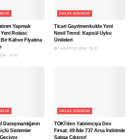
DEMI
EMLAK GÜNDEMI
atırım Yapmak
Ticari Gayrimenkulde Yeni
 Yeni Rotası:
Nesil Trend: Kapsül Uyku
 Bir Kahve Fiyatına
Üniteleri
e
7 AĞUSTOS 2026 - 15:31
26 - 15:35
DEMI
EMLAK GÜNDEMI
l Danışmanlığının
TOKİ’den Yatırımcıya Dev
üçlü Sistemler
Fırsat: 49 İlde 737 Arsa İndirimle
Geçiyor.
Satışa Çıkıyor!