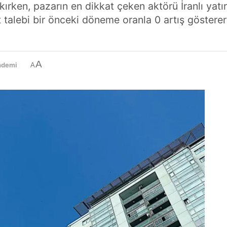
kırken, pazarın en dikkat çeken aktörü İranlı yatı
t talebi bir önceki döneme oranla 0 artış göstere
A
ndemi
A