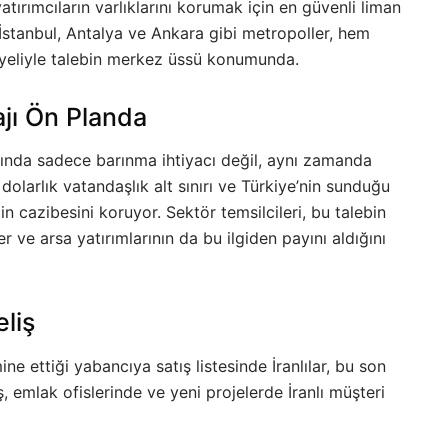
atırımcıların varlıklarını korumak için en güvenli liman
e İstanbul, Antalya ve Ankara gibi metropoller, hem
iyeliyle talebin merkez üssü konumunda.
ajı Ön Planda
ında sadece barınma ihtiyacı değil, aynı zamanda
 dolarlık vatandaşlık alt sınırı ve Türkiye’nin sunduğu
 için cazibesini koruyor. Sektör temsilcileri, bu talebin
er ve arsa yatırımlarının da bu ilgiden payını aldığını
liş
e ettiği yabancıya satış listesinde İranlılar, bu son
ş, emlak ofislerinde ve yeni projelerde İranlı müşteri