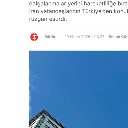
dalgalanmalar yerini hareketliliğe bıra
İran vatandaşlarının Türkiye’den konu
rüzgarı estirdi.
-
Editör
19 Nisan 2026 - 03:27
-
Emlak Gü