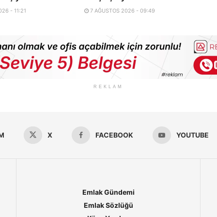
26 - 11:21
7 AĞUSTOS 2026 - 09:49
REKLAM
M
X
FACEBOOK
YOUTUBE
Emlak Gündemi
Emlak Sözlüğü