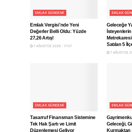
EMLAK GÜNDEMI
EMLAK GÜN
Emlak Vergisi’nde Yeni
Geleceğe Y
Değerler Belli Oldu: Yüzde
İsteyenlerin
27,26 Artış!
Metrekaresi
Satılan 5 İlç
7 AĞUSTOS 2026 - 17:07
7 AĞUSTOS 20
EMLAK GÜNDEMI
EMLAK GÜN
Tasarruf Finansman Sistemine
Gayrimenku
Tek Hak Şartı ve Limit
Geleceği, G
Düzenlemesi Geliyor
Kurmaktan 