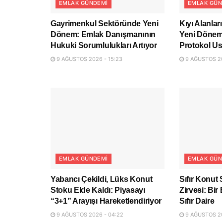
EMLAK GÜNDEMI
EMLAK GÜN
Gayrimenkul Sektöründe Yeni
Kıyı Alanla
Dönem: Emlak Danışmanının
Yeni Dönem:
Hukuki Sorumlulukları Artıyor
Protokol Us
9 AĞUSTOS 2026 - 15:23
9 AĞUSTOS 20
EMLAK GÜNDEMI
EMLAK GÜN
Yabancı Çekildi, Lüks Konut
Sıfır Konut 
Stoku Elde Kaldı: Piyasayı
Zirvesi: Bir
“3+1” Arayışı Hareketlendiriyor
Sıfır Daire
9 AĞUSTOS 2026 - 04:22
9 AĞUSTOS 20