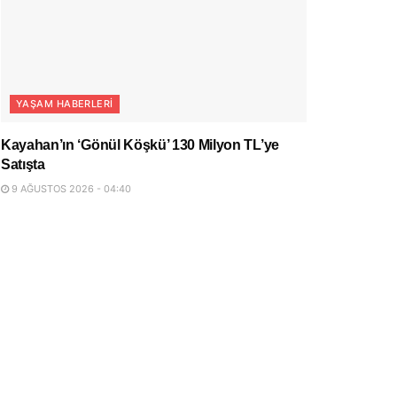
YAŞAM HABERLERI
Kayahan’ın ‘Gönül Köşkü’ 130 Milyon TL’ye
Satışta
9 AĞUSTOS 2026 - 04:40