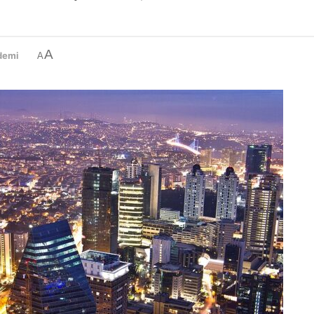
A
demi
A