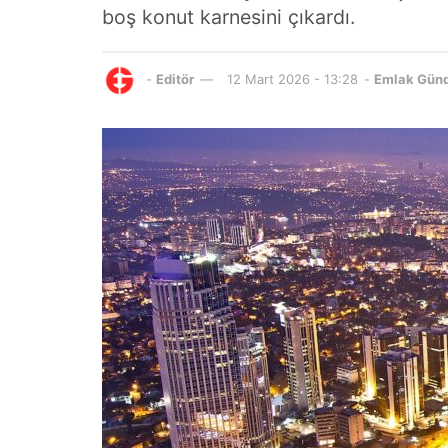
boş konut karnesini çıkardı.
-
Editör
12 Mart 2026 - 13:28
-
Emlak Gün