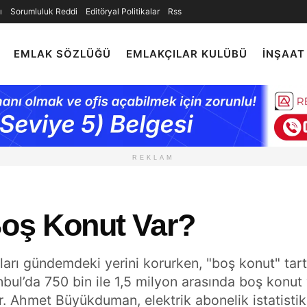
ı
Sorumluluk Reddi
Editöryal Politikalar
Rss
EMLAK SÖZLÜĞÜ
EMLAKÇILAR KULÜBÜ
İNŞAAT
REKLAM
Boş Konut Var?
ışları gündemdeki yerini korurken, "boş konut" tar
bul’da 750 bin ile 1,5 milyon arasında boş konut 
 Dr. Ahmet Büyükduman, elektrik abonelik istatisti