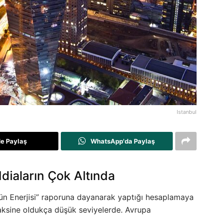
Istanbul
de Paylaş
WhatsApp'da Paylaş
diaların Çok Altında
ün Enerjisi” raporuna dayanarak yaptığı hesaplamaya
n aksine oldukça düşük seviyelerde. Avrupa