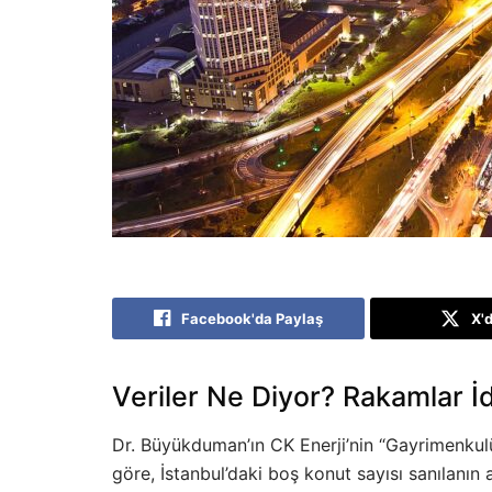
Facebook'da Paylaş
X'
Veriler Ne Diyor? Rakamlar İd
Dr. Büyükduman’ın CK Enerji’nin “Gayrimenkul
göre, İstanbul’daki boş konut sayısı sanılanı