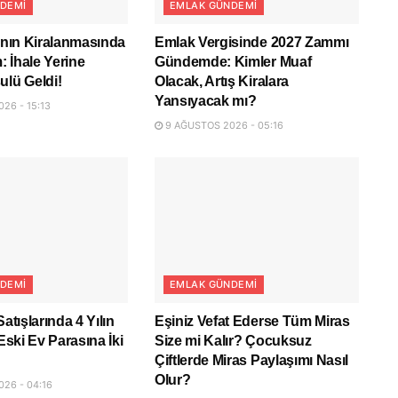
DEMI
EMLAK GÜNDEMI
rının Kiralanmasında
Emlak Vergisinde 2027 Zammı
 İhale Yerine
Gündemde: Kimler Muaf
ulü Geldi!
Olacak, Artış Kiralara
Yansıyacak mı?
26 - 15:13
9 AĞUSTOS 2026 - 05:16
DEMI
EMLAK GÜNDEMI
Satışlarında 4 Yılın
Eşiniz Vefat Ederse Tüm Miras
 Eski Ev Parasına İki
Size mi Kalır? Çocuksuz
Çiftlerde Miras Paylaşımı Nasıl
Olur?
26 - 04:16