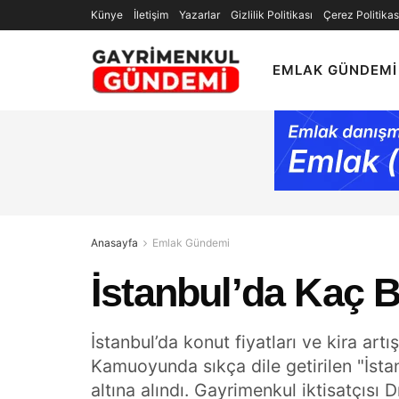
Künye
İletişim
Yazarlar
Gizlilik Politikası
Çerez Politikas
EMLAK GÜNDEMI
Anasayfa
Emlak Gündemi
İstanbul’da Kaç 
İstanbul’da konut fiyatları ve kira art
Kamuoyunda sıkça dile getirilen "İstan
altına alındı. Gayrimenkul iktisatçısı