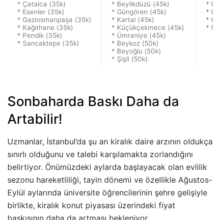
* Çatalca (35k)
* Beylikdüzü (45k)
* Ba
* Esenler (35k)
* Güngören (45k)
* Be
* Gaziosmanpaşa (35k)
* Kartal (45k)
* Ka
* Kağıthane (35k)
* Küçükçekmece (45k)
*
Sa
* Pendik (35k)
* Ümraniye (45k)
* Sancaktepe (35k)
* Beykoz (50k)
* Beyoğlu (50k)
* Şişli (50k)
Sonbaharda Baskı Daha da
Artabilir!
Uzmanlar, İstanbul’da şu an kiralık daire arzının oldukça
sınırlı olduğunu ve talebi karşılamakta zorlandığını
belirtiyor. Önümüzdeki aylarda başlayacak olan evlilik
sezonu hareketliliği, tayin dönemi ve özellikle Ağustos-
Eylül aylarında üniversite öğrencilerinin şehre gelişiyle
birlikte, kiralık konut piyasası üzerindeki fiyat
baskısının daha da artması bekleniyor.