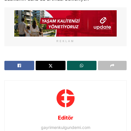
REKLAM
Editör
gayrimenkulgundemi.com