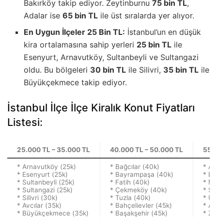
Bakırköy takip ediyor. Zeytinburnu
75 bin TL
,
Adalar ise
65 bin TL
ile üst sıralarda yer alıyor.
En Uygun İlçeler 25 Bin TL:
İstanbul’un en düşük
kira ortalamasına sahip yerleri
25 bin TL
ile
Esenyurt, Arnavutköy, Sultanbeyli ve Sultangazi
oldu. Bu bölgeleri
30 bin TL
ile Silivri,
35 bin TL
ile
Büyükçekmece takip ediyor.
İstanbul İlçe İlçe Kiralık Konut Fiyatları
Listesi:
25.000 TL – 35.000 TL
40.000 TL – 50.000 TL
55.0
* Arnavutköy (25k)
* Bağcılar (40k)
* At
* Esenyurt (25k)
* Bayrampaşa (40k)
* Ey
* Sultanbeyli (25k)
* Fatih (40k)
* Ma
* Sultangazi (25k)
* Çekmeköy (40k)
* Şi
* Silivri (30k)
* Tuzla (40k)
* Üs
* Avcılar (35k)
* Bahçelievler (45k)
* Ad
* Büyükçekmece (35k)
* Başakşehir (45k)
* Ze