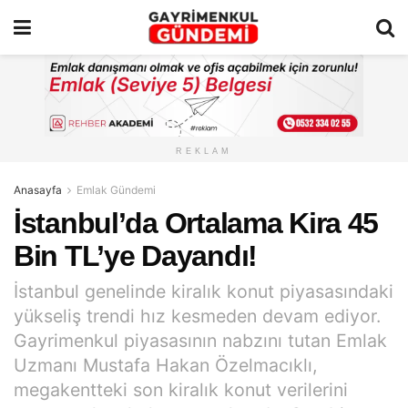
REKLAM
Anasayfa
Emlak Gündemi
İstanbul’da Ortalama Kira 45
Bin TL’ye Dayandı!
İstanbul genelinde kiralık konut piyasasındaki
yükseliş trendi hız kesmeden devam ediyor.
Gayrimenkul piyasasının nabzını tutan Emlak
Uzmanı Mustafa Hakan Özelmacıklı,
megakentteki son kiralık konut verilerini