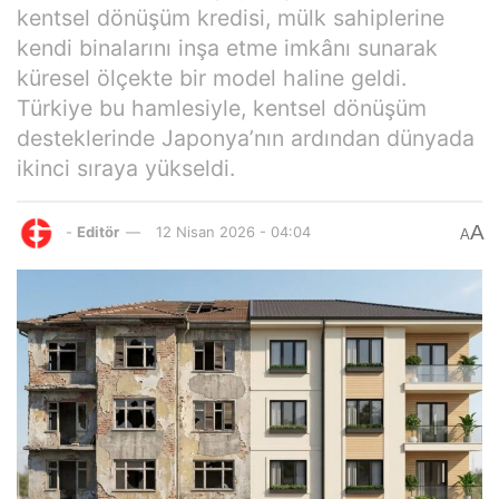
kentsel dönüşüm kredisi, mülk sahiplerine
kendi binalarını inşa etme imkânı sunarak
küresel ölçekte bir model haline geldi.
Türkiye bu hamlesiyle, kentsel dönüşüm
desteklerinde Japonya’nın ardından dünyada
ikinci sıraya yükseldi.
A
-
Editör
12 Nisan 2026 - 04:04
A