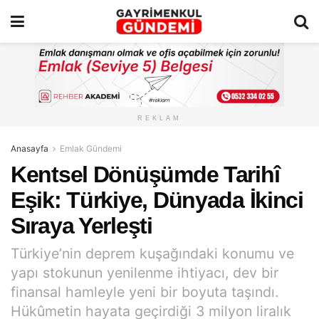
REKLAM
Anasayfa
Emlak Gündemi
Kentsel Dönüşümde Tarihî
Eşik: Türkiye, Dünyada İkinci
Sıraya Yerleşti
Türkiye’nin deprem kuşağındaki konumu ve
yapı stokunun yenilenme ihtiyacı, dev bir
finansal hamleyle yeni bir boyuta taşındı.
Hükûmetin hayata geçirdiği 3 milyon liralık