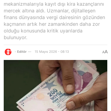
mekanizmalarıyla kayıt dışı kira kazançlarını
mercek altına aldı. Uzmanlar, dijitalleşen
finans dünyasında vergi dairesinin gözünden
kaçmanın artık her zamankinden daha zor
olduğu konusunda kritik uyarılarda
bulunuyor.
A
-
Editör
15 Mayıs 2026 - 08:13
A