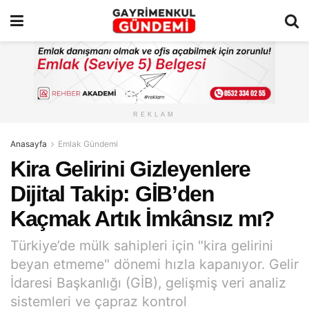
REKLAM
Anasayfa
Emlak Gündemi
Kira Gelirini Gizleyenlere
Dijital Takip: GİB’den
Kaçmak Artık İmkânsız mı?
Türkiye’de mülk sahipleri için "kira gelirini
beyan etmeme" dönemi hızla kapanıyor. Gelir
İdaresi Başkanlığı (GİB), gelişmiş veri analiz
sistemleri ve çapraz kontrol