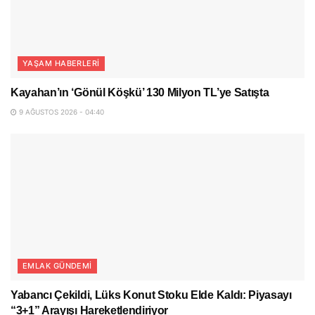
YAŞAM HABERLERI
Kayahan’ın ‘Gönül Köşkü’ 130 Milyon TL’ye Satışta
9 AĞUSTOS 2026 - 04:40
EMLAK GÜNDEMI
Yabancı Çekildi, Lüks Konut Stoku Elde Kaldı: Piyasayı
“3+1” Arayışı Hareketlendiriyor