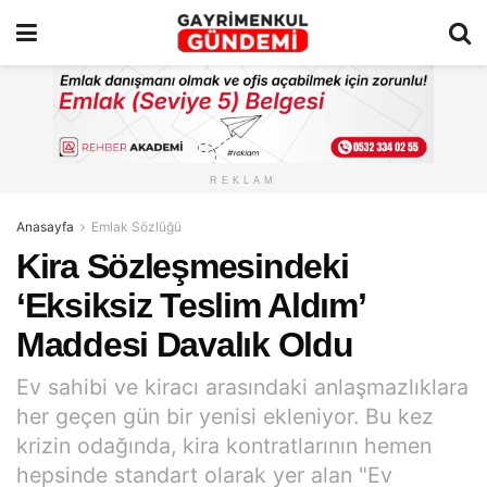
REKLAM
Anasayfa
Emlak Sözlüğü
Kira Sözleşmesindeki
‘Eksiksiz Teslim Aldım’
Maddesi Davalık Oldu
Ev sahibi ve kiracı arasındaki anlaşmazlıklara
her geçen gün bir yenisi ekleniyor. Bu kez
krizin odağında, kira kontratlarının hemen
hepsinde standart olarak yer alan "Ev