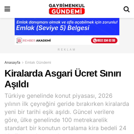
REKLAM
Anasayfa
Emlak Gündemi
Kiralarda Asgari Ücret Sınırı
Aşıldı
Türkiye genelinde konut piyasası, 2026
yılının ilk çeyreğini geride bırakırken kiralarda
yeni bir tarihi eşik aşıldı. Güncel verilere
göre, ülke genelinde 100 metrekarelik
standart bir konutun ortalama kira bedeli 24