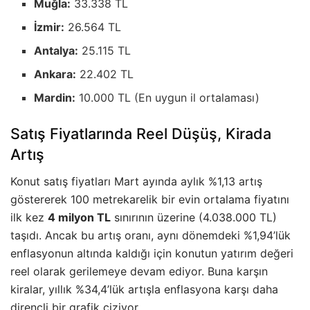
Muğla:
33.338 TL
İzmir:
26.564 TL
Antalya:
25.115 TL
Ankara:
22.402 TL
Mardin:
10.000 TL (En uygun il ortalaması)
Satış Fiyatlarında Reel Düşüş, Kirada
Artış
Konut satış fiyatları Mart ayında aylık %1,13 artış
göstererek 100 metrekarelik bir evin ortalama fiyatını
ilk kez
4 milyon TL
sınırının üzerine (4.038.000 TL)
taşıdı. Ancak bu artış oranı, aynı dönemdeki %1,94’lük
enflasyonun altında kaldığı için konutun yatırım değeri
reel olarak gerilemeye devam ediyor. Buna karşın
kiralar, yıllık %34,4’lük artışla enflasyona karşı daha
dirençli bir grafik çiziyor.