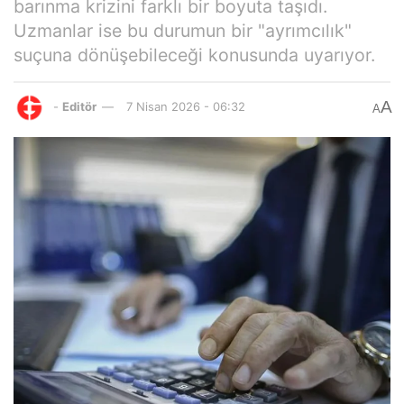
barınma krizini farklı bir boyuta taşıdı.
Uzmanlar ise bu durumun bir "ayrımcılık"
suçuna dönüşebileceği konusunda uyarıyor.
A
-
Editör
7 Nisan 2026 - 06:32
A