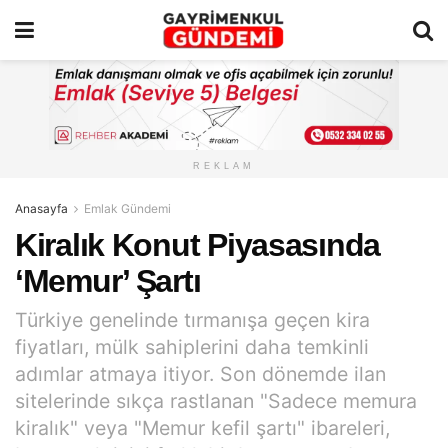
REKLAM
Anasayfa
Emlak Gündemi
Kiralık Konut Piyasasında
‘Memur’ Şartı
Türkiye genelinde tırmanışa geçen kira
fiyatları, mülk sahiplerini daha temkinli
adımlar atmaya itiyor. Son dönemde ilan
sitelerinde sıkça rastlanan "Sadece memura
kiralık" veya "Memur kefil şartı" ibareleri,