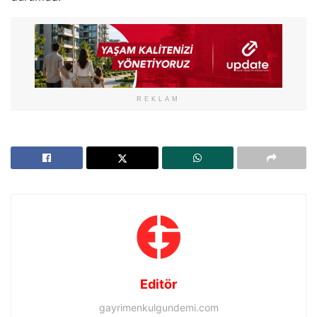
REKLAM
Editör
gayrimenkulgundemi.com