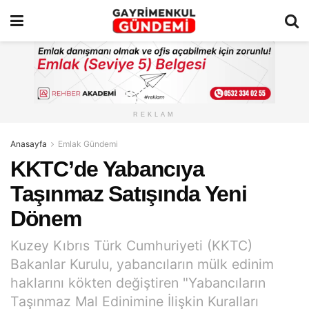
REKLAM
Anasayfa
Emlak Gündemi
KKTC’de Yabancıya
Taşınmaz Satışında Yeni
Dönem
Kuzey Kıbrıs Türk Cumhuriyeti (KKTC)
Bakanlar Kurulu, yabancıların mülk edinim
haklarını kökten değiştiren "Yabancıların
Taşınmaz Mal Edinimine İlişkin Kuralları