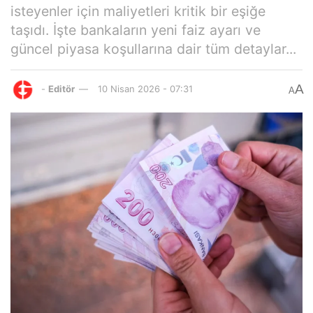
isteyenler için maliyetleri kritik bir eşiğe
taşıdı. İşte bankaların yeni faiz ayarı ve
güncel piyasa koşullarına dair tüm detaylar...
A
-
Editör
10 Nisan 2026 - 07:31
A