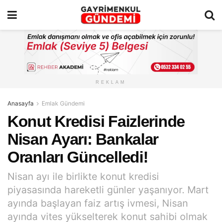
REKLAM
Anasayfa
Emlak Gündemi
Konut Kredisi Faizlerinde
Nisan Ayarı: Bankalar
Oranları Güncelledi!
Nisan ayı ile birlikte konut kredisi
piyasasında hareketli günler yaşanıyor. Mart
ayında başlayan faiz artış ivmesi, Nisan
ayında vites yükselterek konut sahibi olmak