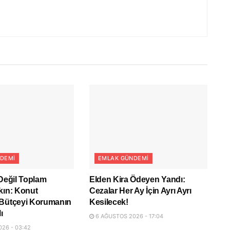
DEMI
EMLAK GÜNDEMI
 Değil Toplam
Elden Kira Ödeyen Yandı:
kın: Konut
Cezalar Her Ay İçin Ayrı Ayrı
 Bütçeyi Korumanın
Kesilecek!
ı
6 AĞUSTOS 2026 - 17:04
26 - 03:42