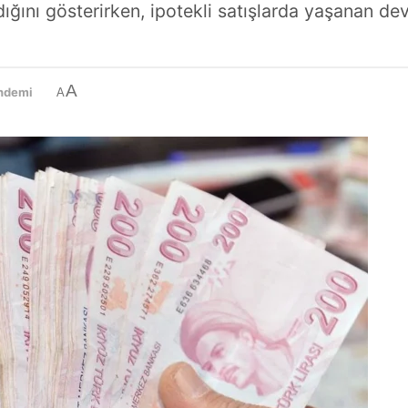
dığını gösterirken, ipotekli satışlarda yaşanan d
A
ndemi
A