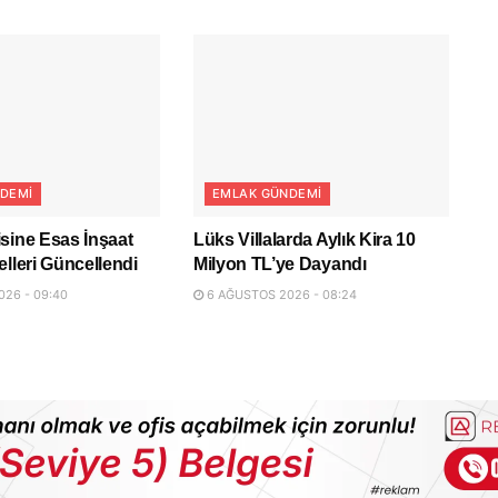
DEMI
EMLAK GÜNDEMI
sine Esas İnşaat
Lüks Villalarda Aylık Kira 10
elleri Güncellendi
Milyon TL’ye Dayandı
26 - 09:40
6 AĞUSTOS 2026 - 08:24