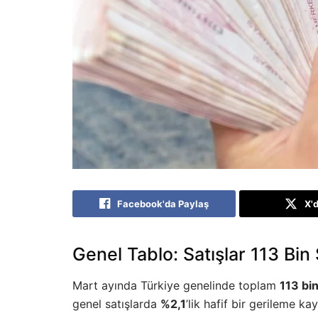
Facebook'da Paylaş
X'
Genel Tablo: Satışlar 113 Bin
Mart ayında Türkiye genelinde toplam
113 bi
genel satışlarda
%2,1
’lik hafif bir gerileme k