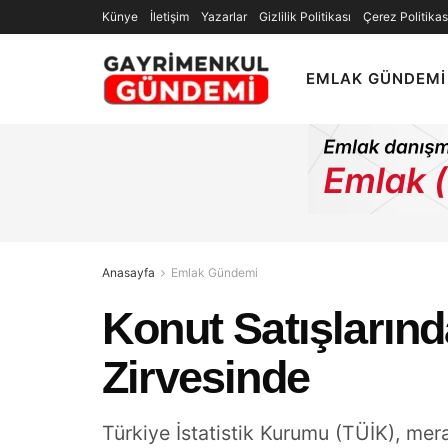
Künye
İletişim
Yazarlar
Gizlilik Politikası
Çerez Politikas
EMLAK GÜNDEMI
Anasayfa
Emlak Gündemi
Konut Satışlarında
Zirvesinde
Türkiye İstatistik Kurumu (TÜİK), merak