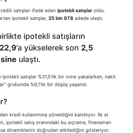
redili satışları ifade eden
ipotekli satışlar
oldu.
rtan ipotekli satışlar,
25 bin 978
adede ulaştı.
irlikte ipotekli satışların
22,9
’a yükselerek son
2,5
esine
ulaştı.
otekli satışlar %31,5’lik bir ivme yakalarken, nakit
lar” grubunda %6,1’lik bir düşüş yaşandı.
r?
den kredi kullanımına yöneldiğini kanıtlıyor. İlk el
n, ipotekli satış oranındaki bu sıçrama, finansman
asa dinamiklerini doğrudan etkilediğini gösteriyor.