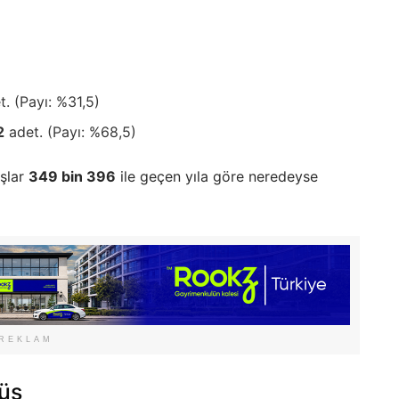
. (Payı: %31,5)
2
adet. (Payı: %68,5)
ışlar
349 bin 396
ile geçen yıla göre neredeyse
REKLAM
nüş