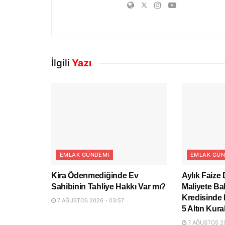
İlgili
Yazı
EMLAK GÜNDEMI
EMLAK GÜN
Kira Ödenmediğinde Ev
Aylık Faize
Sahibinin Tahliye Hakkı Var mı?
Maliyete Ba
Kredisinde
7 AĞUSTOS 2026 - 03:57
5 Altın Kural
7 AĞUSTOS 20