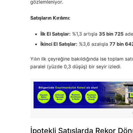
gözlemleniyor.
Satışların Kırılımı:
İlk El Satışlar:
%1,3 artışla
35 bin 725
adet
İkinci El Satışlar:
%3,6 azalışla
77 bin 64
Yılın ilk çeyreğine bakıldığında ise toplam sat
paralel (yüzde 0,3 düşüş) bir seyir izledi.
İpotekli Satışlarda Rekor Dö