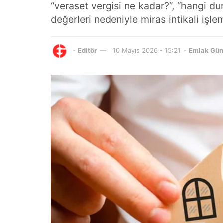
“veraset vergisi ne kadar?”, “hangi du
değerleri nedeniyle miras intikali iş
-
Editör
10 Mayıs 2026 - 15:21
-
Emlak Gü