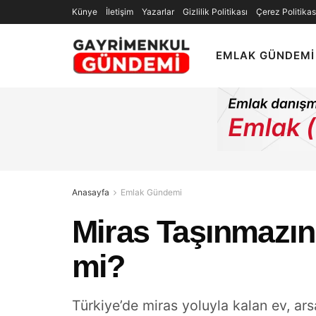
Künye
İletişim
Yazarlar
Gizlilik Politikası
Çerez Politikas
EMLAK GÜNDEMI
Anasayfa
Emlak Gündemi
Miras Taşınmazın 
mi?
Türkiye’de miras yoluyla kalan ev, ar