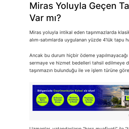
Miras Yoluyla Geçen T
Var mı?
Miras yoluyla intikal eden taşınmazlarda klasik
alım-satımlarda uygulanan yüzde 4’lük tapu ha
Ancak bu durum hiçbir ödeme yapılmayacağı 
sermaye ve hizmet bedelleri tahsil edilmeye d
taşınmazın bulunduğu ile ve işlem türüne göre
Uzmanlar, vatandaşların “harç muafiyeti” ile 