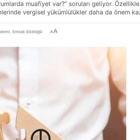
rumlarda muafiyet var?” soruları geliyor. Özellikl
lemlerinde vergisel yükümlülükler daha da önem ka
A
ndemi
,
Emlak Sözlüğü
A