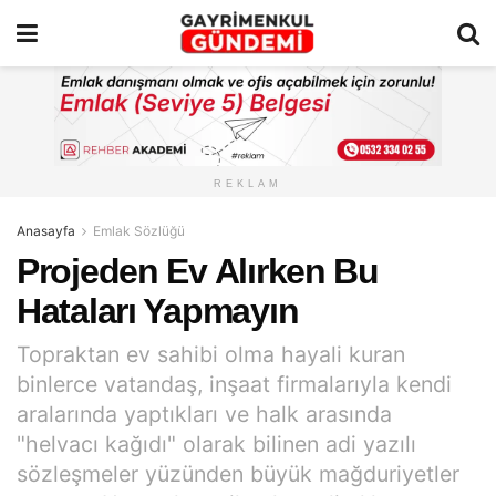
REKLAM
Anasayfa
Emlak Sözlüğü
Projeden Ev Alırken Bu
Hataları Yapmayın
Topraktan ev sahibi olma hayali kuran
binlerce vatandaş, inşaat firmalarıyla kendi
aralarında yaptıkları ve halk arasında
"helvacı kağıdı" olarak bilinen adi yazılı
sözleşmeler yüzünden büyük mağduriyetler