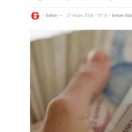
-
Editör
27 Nisan 2026 - 07:13
-
Emlak Gü