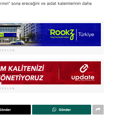
arının” sona ereceğini ve aidat kalemlerinin daha
REKLAM
REKLAM
Gönder
Gönder