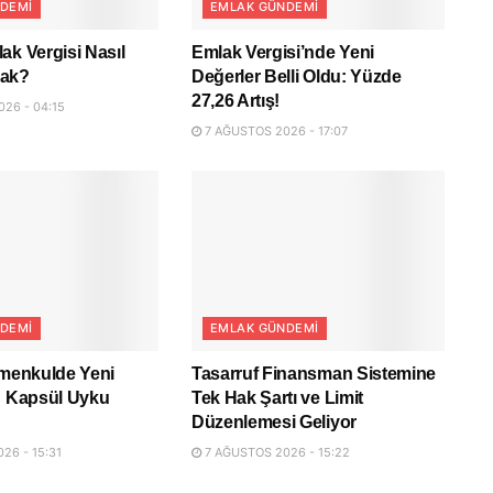
DEMI
EMLAK GÜNDEMI
ak Vergisi Nasıl
Emlak Vergisi’nde Yeni
cak?
Değerler Belli Oldu: Yüzde
27,26 Artış!
26 - 04:15
7 AĞUSTOS 2026 - 17:07
DEMI
EMLAK GÜNDEMI
imenkulde Yeni
Tasarruf Finansman Sistemine
: Kapsül Uyku
Tek Hak Şartı ve Limit
Düzenlemesi Geliyor
26 - 15:31
7 AĞUSTOS 2026 - 15:22