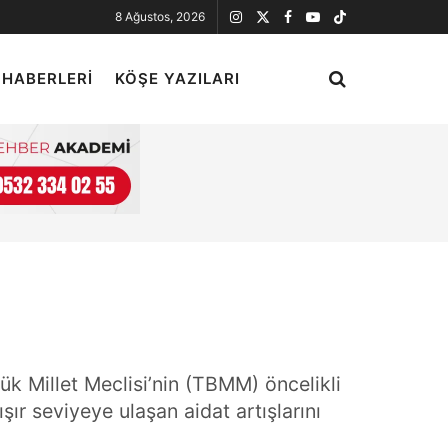
8 Ağustos, 2026
 HABERLERI
KÖŞE YAZILARI
yük Millet Meclisi’nin (TBMM) öncelikli
ır seviyeye ulaşan aidat artışlarını