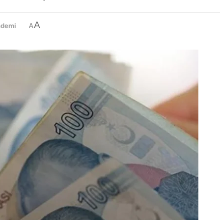
A
ndemi
A