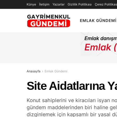
Künye
İletişim
Yazarlar
Gizlilik Politikası
Çerez Politikas
EMLAK GÜNDEMI
Anasayfa
Emlak Gündemi
Site Aidatlarına Y
Konut sahiplerini ve kiracıları isyan n
gündem maddelerinden biri haline geldi
dizginlemek için kapsamlı bir yasal 