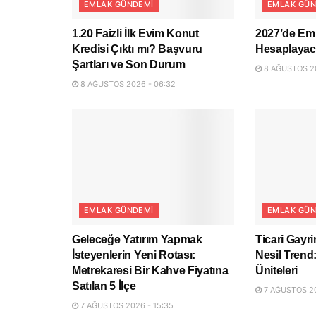
EMLAK GÜNDEMI
EMLAK GÜN
1.20 Faizli İlk Evim Konut
2027’de Eml
Kredisi Çıktı mı? Başvuru
Hesaplaya
Şartları ve Son Durum
8 AĞUSTOS 20
8 AĞUSTOS 2026 - 06:32
EMLAK GÜNDEMI
EMLAK GÜN
Geleceğe Yatırım Yapmak
Ticari Gayr
İsteyenlerin Yeni Rotası:
Nesil Trend
Metrekaresi Bir Kahve Fiyatına
Üniteleri
Satılan 5 İlçe
7 AĞUSTOS 20
7 AĞUSTOS 2026 - 15:35