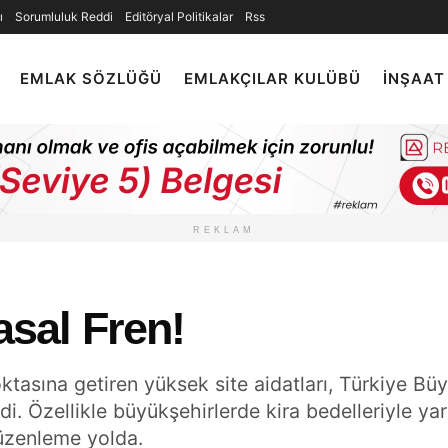
ı
Sorumluluk Reddi
Editöryal Politikalar
Rss
EMLAK SÖZLÜĞÜ
EMLAKÇILAR KULÜBÜ
İNŞAAT
REKLAM
asal Fren!
oktasına getiren yüksek site aidatları, Türkiye Bü
. Özellikle büyükşehirlerde kira bedelleriyle yarış
düzenleme yolda.