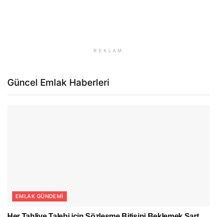
REKLAM
Güncel Emlak Haberleri
EMLAK GÜNDEMI
Her Tahliye Talebi için Sözleşme Bitişini Beklemek Şart