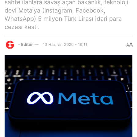
sahte ilanlara savaş açan bakanlık, teknoloji
devi Meta’ya (Instagram, Facebook,
WhatsApp) 5 milyon Türk Lirası idari para
cezası kesti.
A
-
Editör
13 Haziran 2026 - 16:11
A