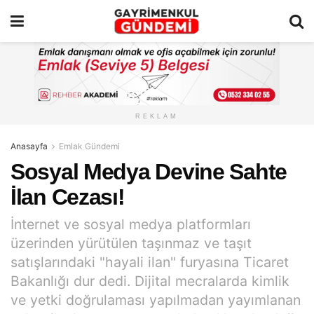
REKLAM
Anasayfa
Emlak Gündemi
Sosyal Medya Devine Sahte
İlan Cezası!
İnternet ve sosyal medya platformları
üzerinden yürütülen taşınmaz ve taşıt
satışlarındaki "hayali ilan" furyasına Ticaret
Bakanlığı dur dedi. Dijital mecralarda kimlik
ve yetki doğrulaması yapılmadan yayımlanan