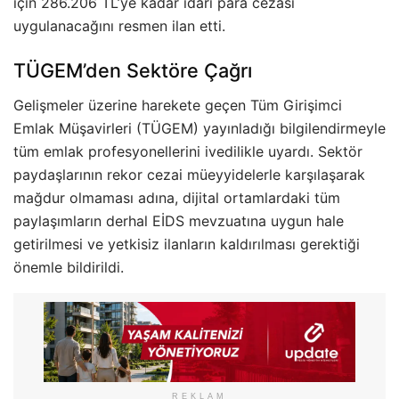
için 286.206 TL’ye kadar idari para cezası
uygulanacağını resmen ilan etti.
TÜGEM’den Sektöre Çağrı
Gelişmeler üzerine harekete geçen Tüm Girişimci
Emlak Müşavirleri (TÜGEM) yayınladığı bilgilendirmeyle
tüm emlak profesyonellerini ivedilikle uyardı. Sektör
paydaşlarının rekor cezai müeyyidelerle karşılaşarak
mağdur olmaması adına, dijital ortamlardaki tüm
paylaşımların derhal EİDS mevzuatına uygun hale
getirilmesi ve yetkisiz ilanların kaldırılması gerektiği
önemle bildirildi.
REKLAM