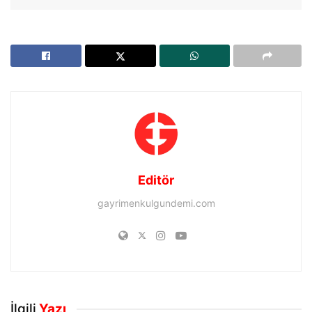
Editör
gayrimenkulgundemi.com
İlgili
Yazı