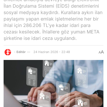
İlan Doğrulama Sistemi (EİDS) denetimlerini
sosyal medyaya kaydırdı. Kurallara aykırı ilan
paylaşımı yapan emlak işletmelerine her bir
ihlal için 286.206 TL’ye kadar idari para
cezası kesilecek. İhlallere göz yuman META
şirketine ise idari ceza uygulandı.
A
-
Editör
24 Haziran 2026 - 22:48
A