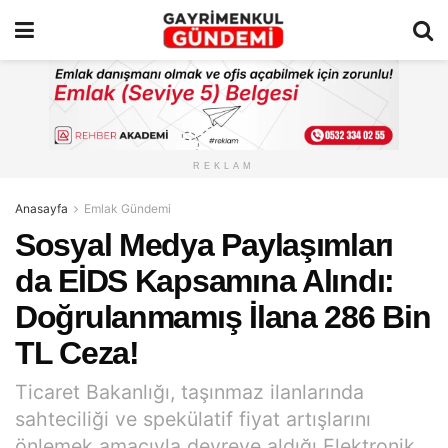
REKLAM
Anasayfa
Emlak Gündemi
Sosyal Medya Paylaşımları
da EİDS Kapsamına Alındı:
Doğrulanmamış İlana 286 Bin
TL Ceza!
Ticaret Bakanlığı, taşınmaz ilanlarında
sahteciliği ve spekülatif fiyat artışlarını
önlemek amacıyla devreye aldığı Elektronik