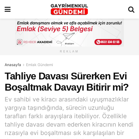
REKLAM
Anasayfa
Emlak Gündemi
Tahliye Davası Sürerken Evi
Boşaltmak Davayı Bitirir mi?
Ev sahibi ve kiracı arasındaki uyuşmazlıklar
yargıya taşındığında, sürecin uzunluğu
tarafları farklı arayışlara itebiliyor. Özellikle
tahliye davası devam ederken kiracının kendi
rızasıyla evi boşaltması sık karşılaşılan bir