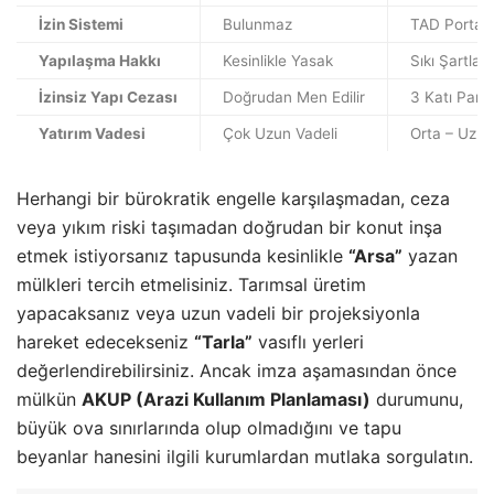
İzin Sistemi
Bulunmaz
TAD Portal 
Yapılaşma Hakkı
Kesinlikle Yasak
Sıkı Şartla
İzinsiz Yapı Cezası
Doğrudan Men Edilir
3 Katı Para
Yatırım Vadesi
Çok Uzun Vadeli
Orta – Uzun
Herhangi bir bürokratik engelle karşılaşmadan, ceza
veya yıkım riski taşımadan doğrudan bir konut inşa
etmek istiyorsanız tapusunda kesinlikle
“Arsa”
yazan
mülkleri tercih etmelisiniz. Tarımsal üretim
yapacaksanız veya uzun vadeli bir projeksiyonla
hareket edecekseniz
“Tarla”
vasıflı yerleri
değerlendirebilirsiniz. Ancak imza aşamasından önce
mülkün
AKUP (Arazi Kullanım Planlaması)
durumunu,
büyük ova sınırlarında olup olmadığını ve tapu
beyanlar hanesini ilgili kurumlardan mutlaka sorgulatın.