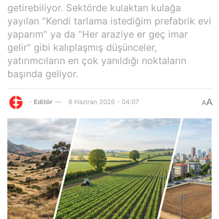
getirebiliyor. Sektörde kulaktan kulağa
yayılan "Kendi tarlama istediğim prefabrik evi
yaparım" ya da "Her araziye er geç imar
gelir" gibi kalıplaşmış düşünceler,
yatırımcıların en çok yanıldığı noktaların
başında geliyor.
A
-
Editör
6 Haziran 2026 - 04:07
A