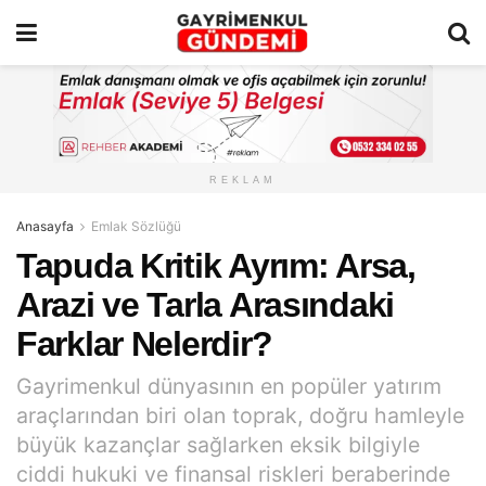
REKLAM
Anasayfa
Emlak Sözlüğü
Tapuda Kritik Ayrım: Arsa,
Arazi ve Tarla Arasındaki
Farklar Nelerdir?
Gayrimenkul dünyasının en popüler yatırım
araçlarından biri olan toprak, doğru hamleyle
büyük kazançlar sağlarken eksik bilgiyle
ciddi hukuki ve finansal riskleri beraberinde