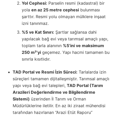
Yol Cephesi:
Parselin resmi (kadastral) bir
yola
en az 25 metre cephesi
bulunması
şarttır. Resmi yolu olmayan mülklere inşaat
izni tanınmaz.
%5 ve Kat Sınırı:
Şartlar sağlansa dahi
yapılacak bağ evi veya tarımsal amaçlı yapı,
toplam tarla alanının
%5’ini ve maksimum
250 m²’yi
geçemez. Yapı hacmi tamamen bu
sınırla kısıtlıdır.
TAD Portal ve Resmi İzin Süreci:
Tarlalarda izin
süreçleri tamamen dijitalleşmiştir. Tarımsal amaçlı
yapı veya bağ evi talepleri,
TAD Portal (Tarım
Arazileri Değerlendirme ve Bilgilendirme
Sistemi)
üzerinden İl Tarım ve Orman
Müdürlüklerine iletilir. En az iki ziraat mühendisi
tarafından hazırlanan “Arazi Etüt Raporu”