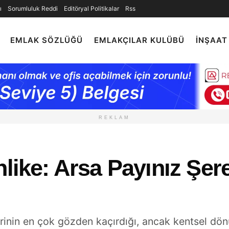
ı
Sorumluluk Reddi
Editöryal Politikalar
Rss
EMLAK SÖZLÜĞÜ
EMLAKÇILAR KULÜBÜ
İNŞAAT
REKLAM
hlike: Arsa Payınız Şer
inin en çok gözden kaçırdığı, ancak kentsel dön