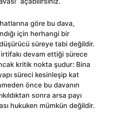
vası” açabilirsiniz.
tihatlarına göre bu dava,
dığı için herhangi bir
üşürücü süreye tabi değildir.
irtifakı devam ettiği sürece
ncak kritik nokta şudur: Bina
yapı süreci kesinleşip kat
linmeden önce bu davanın
yıkıldıktan sonra arsa payı
ası hukuken mümkün değildir.