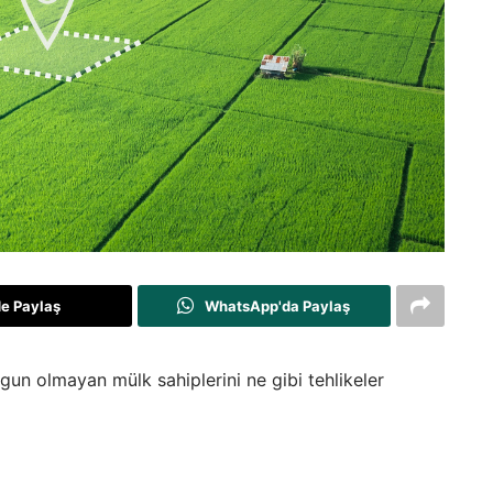
de Paylaş
WhatsApp'da Paylaş
ygun olmayan mülk sahiplerini ne gibi tehlikeler