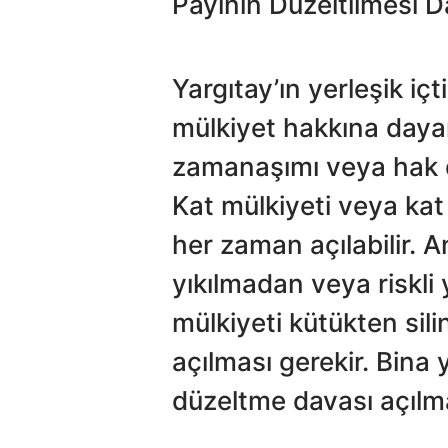
Payının Düzeltilmesi Da
Yargıtay’ın yerleşik iç
mülkiyet hakkına dayan
zamanaşımı veya hak d
Kat mülkiyeti veya kat 
her zaman açılabilir. A
yıkılmadan veya riskli 
mülkiyeti kütükten si
açılması gerekir. Bina 
düzeltme davası açılm