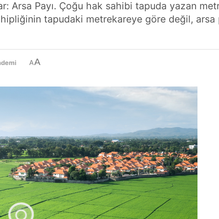
 var: Arsa Payı. Çoğu hak sahibi tapuda yazan met
pliğinin tapudaki metrekareye göre değil, arsa p
A
ndemi
A