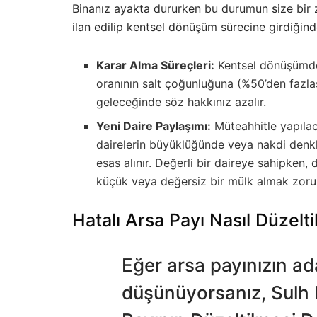
Binanız ayakta dururken bu durumun size bir za
ilan edilip kentsel dönüşüm sürecine girdiğind
Karar Alma Süreçleri:
Kentsel dönüşümde 
oranının salt çoğunluğuna (%50’den fazlas
geleceğinde söz hakkınız azalır.
Yeni Daire Paylaşımı:
Müteahhitle yapıla
dairelerin büyüklüğünde veya nakdi denk
esas alınır. Değerli bir daireye sahipke
küçük veya değersiz bir mülk almak zorun
Hatalı Arsa Payı Nasıl Düzelt
Eğer arsa payınızın ad
düşünüyorsanız, Sulh