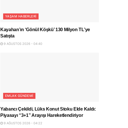
YAŞAM HABERLERI
Kayahan’ın ‘Gönül Köşkü’ 130 Milyon TL’ye
Satışta
9 AĞUSTOS 2026 - 04:40
EMLAK GÜNDEMI
Yabancı Çekildi, Lüks Konut Stoku Elde Kaldı:
Piyasayı “3+1” Arayışı Hareketlendiriyor
9 AĞUSTOS 2026 - 04:22