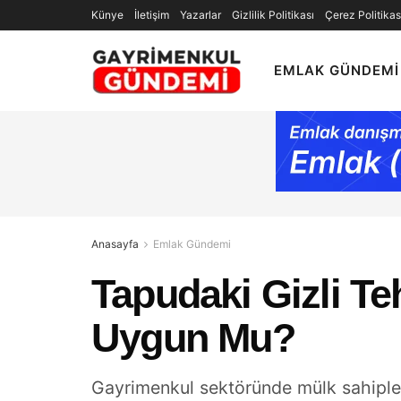
Künye
İletişim
Yazarlar
Gizlilik Politikası
Çerez Politikas
EMLAK GÜNDEMI
Anasayfa
Emlak Gündemi
Tapudaki Gizli Te
Uygun Mu?
Gayrimenkul sektöründe mülk sahipler