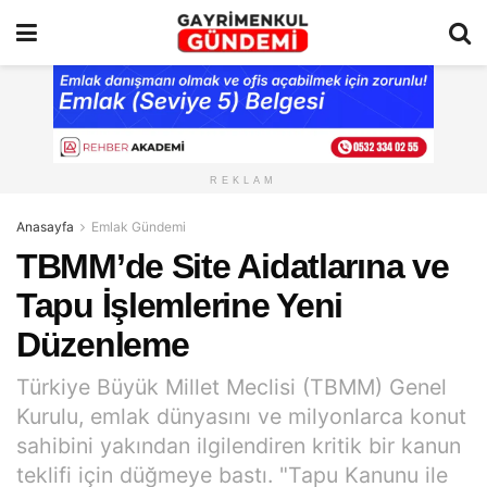
REKLAM
Anasayfa
Emlak Gündemi
TBMM’de Site Aidatlarına ve
Tapu İşlemlerine Yeni
Düzenleme
Türkiye Büyük Millet Meclisi (TBMM) Genel
Kurulu, emlak dünyasını ve milyonlarca konut
sahibini yakından ilgilendiren kritik bir kanun
teklifi için düğmeye bastı. "Tapu Kanunu ile