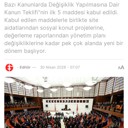
Bazı Kanunlarda Değişiklik Yapılmasına Dair
Kanun Teklifi"nin ilk 5 maddesi kabul edildi.
Kabul edilen maddelerle birlikte site
aidatlarından sosyal konut projelerine,
değerleme raporlarından yönetim planı
değişikliklerine kadar pek çok alanda yeni bir
dönem başlıyor.
A
-
Editör
30 Nisan 2026 - 07:07
A