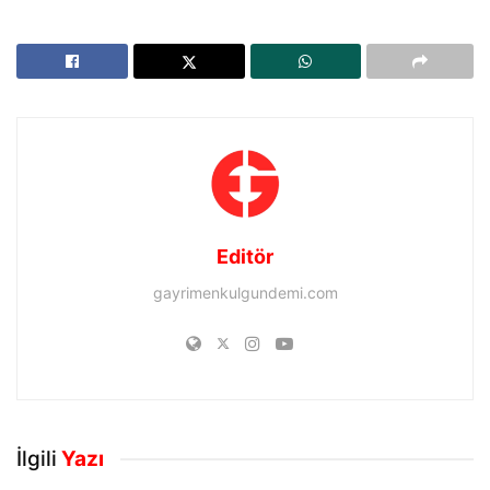
Editör
gayrimenkulgundemi.com
İlgili
Yazı