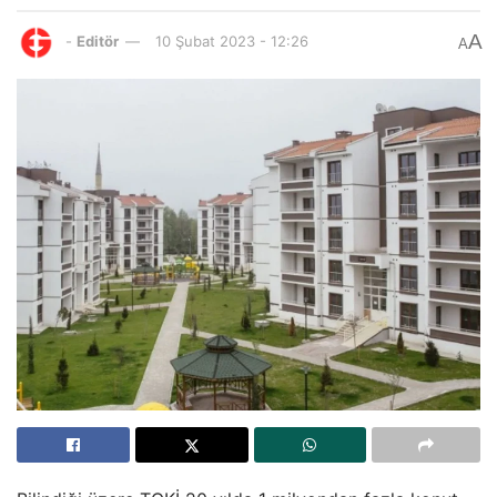
A
-
Editör
10 Şubat 2023 - 12:26
A