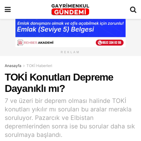
REKLAM
Anasayfa
TOKİ Haberleri
TOKİ Konutları Depreme
Dayanıklı mı?
7 ve üzeri bir deprem olması halinde TOKİ
konutları yıkılır mı soruları bu aralar merakla
soruluyor. Pazarcık ve Elbistan
depremlerinden sonra ise bu sorular daha sık
sorulmaya başlandı.