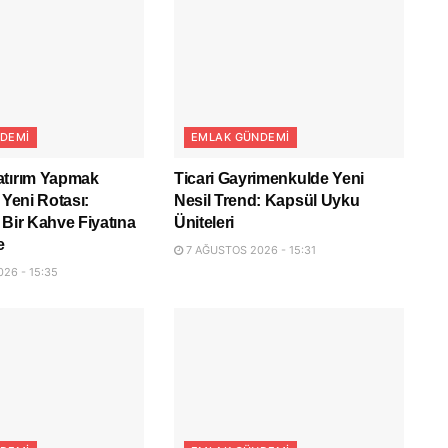
DEMI
EMLAK GÜNDEMI
atırım Yapmak
Ticari Gayrimenkulde Yeni
 Yeni Rotası:
Nesil Trend: Kapsül Uyku
 Bir Kahve Fiyatına
Üniteleri
e
7 AĞUSTOS 2026 - 15:31
26 - 15:35