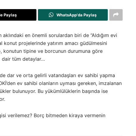
de Paylaş
WhatsApp'da Paylaş
 aklındaki en önemli sorulardan biri de “Aldığım evi
yal konut projelerinde yatırım amacı güdülmesini
ap, konutun tipine ve borcunun durumuna göre
a dair tüm detaylar…
’de dar ve orta gelirli vatandaşları ev sahibi yapma
OKİ’den ev sahibi olanların uyması gereken, imzalanan
lükler bulunuyor. Bu yükümlülüklerin başında ise
or.
angisi verilemez? Borç bitmeden kiraya vermenin