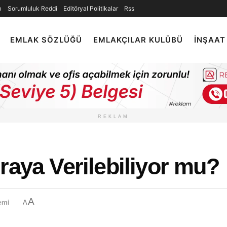
ı
Sorumluluk Reddi
Editöryal Politikalar
Rss
EMLAK SÖZLÜĞÜ
EMLAKÇILAR KULÜBÜ
İNŞAAT
REKLAM
raya Verilebiliyor mu?
A
emi
A