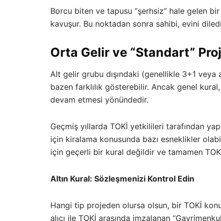
Borcu biten ve tapusu “şerhsiz” hale gelen bi
kavuşur. Bu noktadan sonra sahibi, evini dilediğ
Orta Gelir ve “Standart” Pr
Alt gelir grubu dışındaki (genellikle 3+1 veya 
bazen farklılık gösterebilir. Ancak genel kural
devam etmesi yönündedir.
Geçmiş yıllarda TOKİ yetkilileri tarafından yap
için kiralama konusunda bazı esneklikler olabi
için geçerli bir kural değildir ve tamamen TOKİ 
Altın Kural: Sözleşmenizi Kontrol Edin
Hangi tip projeden olursa olsun, bir TOKİ kon
alıcı ile TOKİ arasında imzalanan “Gayrimenkul