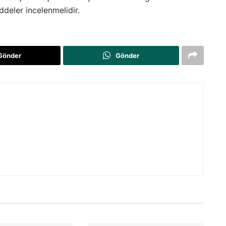
deler incelenmelidir.
Gönder
Gönder