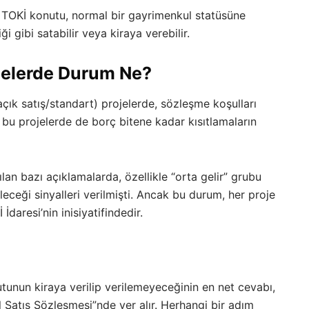
r TOKİ konutu, normal bir gayrimenkul statüsüne
i gibi satabilir veya kiraya verebilir.
ojelerde Durum Ne?
açık satış/standart) projelerde, sözleşme koşulları
, bu projelerde de borç bitene kadar kısıtlamaların
ılan bazı açıklamalarda, özellikle “orta gelir” grubu
leceği sinyalleri verilmişti. Ancak bu durum, her proje
İdaresi’nin inisiyatifindedir.
utunun kiraya verilip verilemeyeceğinin en net cevabı,
 Satış Sözleşmesi”nde yer alır. Herhangi bir adım