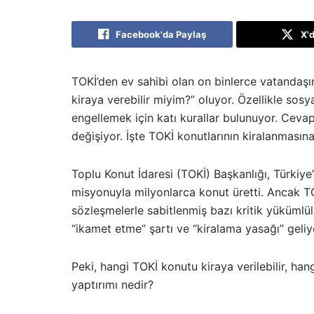
Facebook'da Paylaş
X'
TOKİ’den ev sahibi olan on binlerce vatandaşın
kiraya verebilir miyim?” oluyor. Özellikle sos
engellemek için katı kurallar bulunuyor. Cev
değişiyor. İşte TOKİ konutlarının kiralanmasın
Toplu Konut İdaresi (TOKİ) Başkanlığı, Türkiye
misyonuyla milyonlarca konut üretti. Ancak T
sözleşmelerle sabitlenmiş bazı kritik yükümlü
“ikamet etme” şartı ve “kiralama yasağı” geliy
Peki, hangi TOKİ konutu kiraya verilebilir, h
yaptırımı nedir?