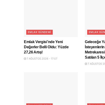
EMLAK GÜNDEMI
EMLAK GÜN
Emlak Vergisi’nde Yeni
Geleceğe Y
Değerler Belli Oldu: Yüzde
İsteyenlerin
27,26 Artış!
Metrekaresi
Satılan 5 İlç
7 AĞUSTOS 2026 - 17:07
7 AĞUSTOS 20