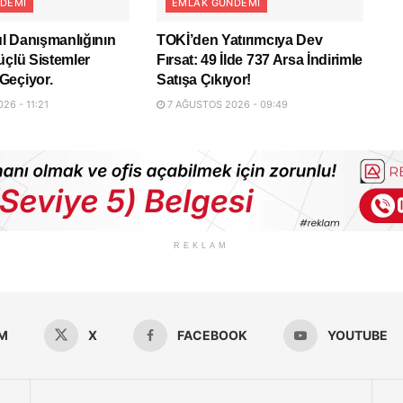
DEMI
EMLAK GÜNDEMI
l Danışmanlığının
TOKİ’den Yatırımcıya Dev
üçlü Sistemler
Fırsat: 49 İlde 737 Arsa İndirimle
Geçiyor.
Satışa Çıkıyor!
26 - 11:21
7 AĞUSTOS 2026 - 09:49
REKLAM
M
X
FACEBOOK
YOUTUBE