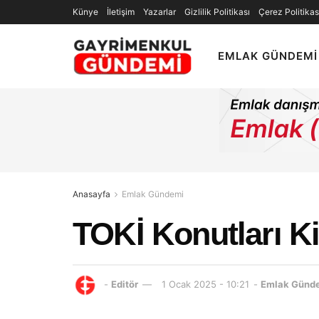
Künye
İletişim
Yazarlar
Gizlilik Politikası
Çerez Politikas
EMLAK GÜNDEMI
Anasayfa
Emlak Gündemi
TOKİ Konutları Ki
-
Editör
1 Ocak 2025 - 10:21
-
Emlak Günd