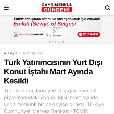
REKLAM
Anasayfa
Emlak Gündemi
Türk Yatırımcısının Yurt Dışı
Konut İştahı Mart Ayında
Kesildi
Türk yatırımcıların yurt dışı gayrimenkul
piyasalarındaki yoğun ilgisi, mart ayında
yerini temkinli bir bekleyişe bıraktı. Türkiye
Cumhuriyet Merkez Bankası (TCMB)