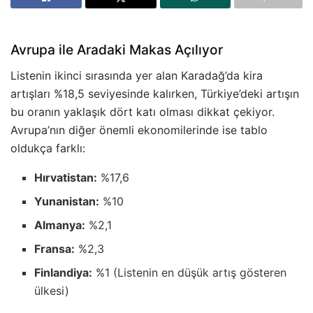
Avrupa ile Aradaki Makas Açılıyor
Listenin ikinci sırasında yer alan Karadağ’da kira
artışları %18,5 seviyesinde kalırken, Türkiye’deki artışın
bu oranın yaklaşık dört katı olması dikkat çekiyor.
Avrupa’nın diğer önemli ekonomilerinde ise tablo
oldukça farklı:
Hırvatistan:
%17,6
Yunanistan:
%10
Almanya:
%2,1
Fransa:
%2,3
Finlandiya:
%1 (Listenin en düşük artış gösteren
ülkesi)