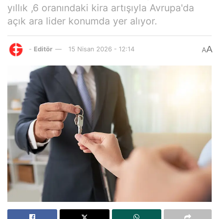
yıllık ,6 oranındaki kira artışıyla Avrupa'da
açık ara lider konumda yer alıyor.
A
-
Editör
15 Nisan 2026 - 12:14
A