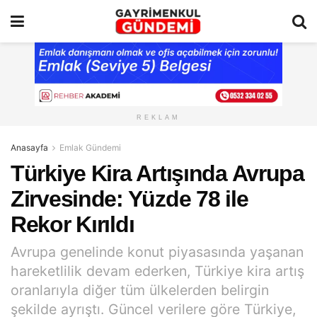
REKLAM
Anasayfa
Emlak Gündemi
Türkiye Kira Artışında Avrupa
Zirvesinde: Yüzde 78 ile
Rekor Kırıldı
Avrupa genelinde konut piyasasında yaşanan
hareketlilik devam ederken, Türkiye kira artış
oranlarıyla diğer tüm ülkelerden belirgin
şekilde ayrıştı. Güncel verilere göre Türkiye,