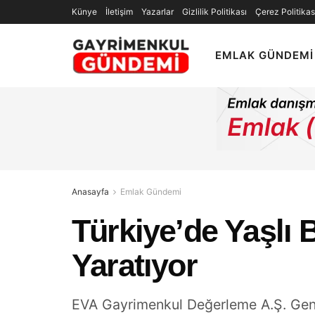
Künye
İletişim
Yazarlar
Gizlilik Politikası
Çerez Politikas
EMLAK GÜNDEMI
Anasayfa
Emlak Gündemi
Türkiye’de Yaşlı 
Yaratıyor
EVA Gayrimenkul Değerleme A.Ş. Genel