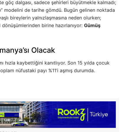
nte göç dalgası, sadece şehirleri büyütmekle kalmadı;
le” modelini de tarihe gömdü. Bugün gelinen noktada
yaşlı bireylerin yalnızlaşmasına neden olurken;
l dönüşümlerinden birine hazırlanıyor:
Gümüş
manya’sı Olacak
nı hızla kaybettiğini kanıtlıyor. Son 15 yılda çocuk
 toplam nüfustaki payı %11’i aşmış durumda.