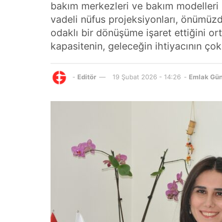
bakım merkezleri ve bakım modelleri aç
vadeli nüfus projeksiyonları, önümüz
odaklı bir dönüşüme işaret ettiğini o
kapasitenin, geleceğin ihtiyacının çok
-
Editör
19 Şubat 2026 - 14:26
-
Emlak Gü