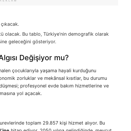
REKLAM
 çıkacak.
tü olacak. Bu tablo, Türkiye’nin demografik olarak
ine geleceğini gösteriyor.
lgısı Değişiyor mu?
n halen çocuklarıyla yaşama hayali kurduğunu
onomik zorluklar ve mekânsal kısıtlar, bu durumu
n düşmesi; profesyonel evde bakım hizmetlerine ve
lamasına yol açacak.
urevlerinde toplam 29.857 kişi hizmet alıyor. Bu
1’ine
hitap ediyor. 2050 yılına gelindiğinde, mevcut