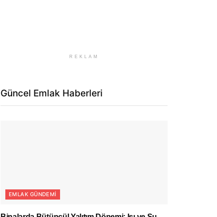
REKLAM
Güncel Emlak Haberleri
EMLAK GÜNDEMI
Binalarda Bütüncül Yalıtım Dönemi: Isı ve Su