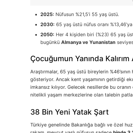
2025:
Nüfusun %21,5’i 55 yaş üstü.
2030:
65 yaş üstü nüfus oranı %13,46’ya
2050:
Her 4 kişiden biri (%23) 65 yaş üs
bugünkü
Almanya ve Yunanistan
seviyes
Çocuğumun Yanında Kalırım A
Araştırmalar, 65 yaş üstü bireylerin %46’sını
gösteriyor. Ancak kent yaşamının getirdiği ek
imkansız kılıyor. Gelecek nesillerde bu oranı
nitelikli yaşam merkezlerine olan talebin pat
38 Bin Yeni Yatak Şart
Türkiye genelinde Bakanlığa bağlı ve özel huz
rakam, mevcut yaşlı nüfusun sadece
binde 3,