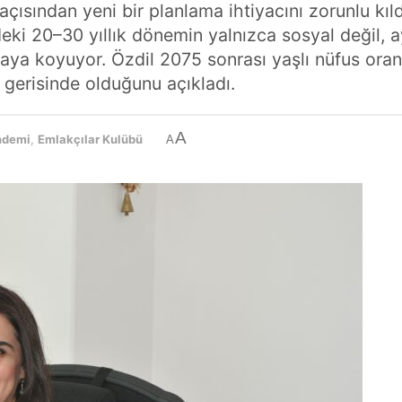
ısından yeni bir planlama ihtiyacını zorunlu kıldığ
deki 20–30 yıllık dönemin yalnızca sosyal değil,
rtaya koyuyor. Özdil 2075 sonrası yaşlı nüfus ora
 gerisinde olduğunu açıkladı.
A
ndemi
,
Emlakçılar Kulübü
A