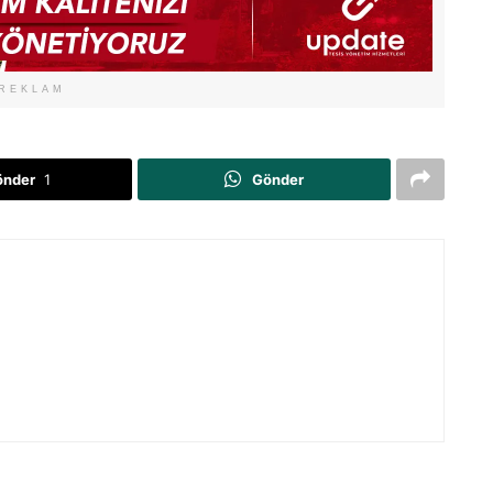
REKLAM
önder
1
Gönder