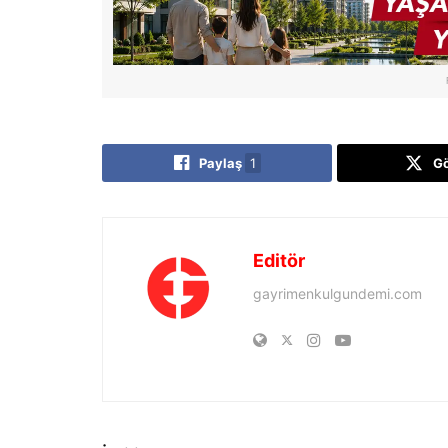
Paylaş
1
G
Editör
gayrimenkulgundemi.com