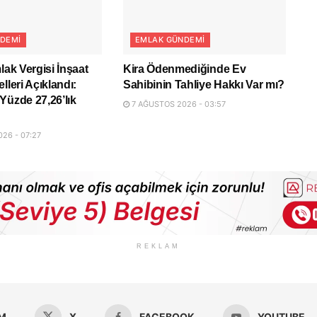
DEMI
EMLAK GÜNDEMI
lak Vergisi İnşaat
Kira Ödenmediğinde Ev
lleri Açıklandı:
Sahibinin Tahliye Hakkı Var mı?
Yüzde 27,26’lık
7 AĞUSTOS 2026 - 03:57
26 - 07:27
REKLAM
M
X
FACEBOOK
YOUTUBE