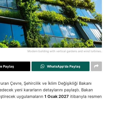
Modern building with vertical gardens and wind turbines.
de Paylaş
WhatsApp'da Paylaş
an Çevre, Şehircilik ve İklim Değişikliği Bakanı
decek yeni kararların detaylarını paylaştı. Bakan
iştirecek uygulamaların
1 Ocak 2027
itibarıyla resmen