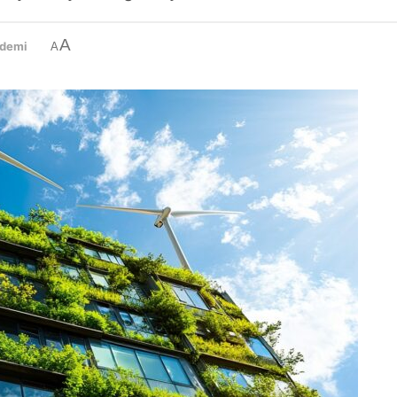
A
demi
A