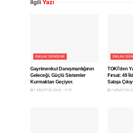
İlgili
Yazı
EMLAK GÜNDEMI
EMLAK GÜN
Gayrimenkul Danışmanlığının
TOKİ’den Ya
Geleceği, Güçlü Sistemler
Fırsat: 49 İ
Kurmaktan Geçiyor.
Satışa Çıkıy
7 AĞUSTOS 2026 - 11:21
7 AĞUSTOS 20