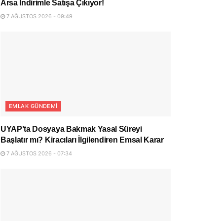
Arsa İndirimle Satışa Çıkıyor!
7 AĞUSTOS 2026 - 09:49
EMLAK GÜNDEMI
UYAP’ta Dosyaya Bakmak Yasal Süreyi
Başlatır mı? Kiracıları İlgilendiren Emsal Karar
7 AĞUSTOS 2026 - 07:34