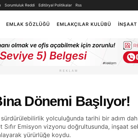
ı
Sorumluluk Reddi
Editöryal Politikalar
Rss
EMLAK SÖZLÜĞÜ
EMLAKÇILAR KULÜBÜ
İNŞAAT
REKLAM
Bina Dönemi Başlıyor!
sürdürülebilirlik yolculuğunda tarihi bir adım daha
Net Sıfır Emisyon vizyonu doğrultusunda, inşaat 
layarak yürürlüğe koydu.