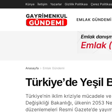
Künye
İletişim
Yazarlar
Gizlilik Politikası
Çerez Politikas
EMLAK GÜNDEMI
Anasayfa
Emlak Gündemi
Türkiye’de Yeşil 
Türkiye’nin iklim kriziyle mücadele ve 
Değişikliği Bakanlığı, ülkenin 2053 
düzenlemeleri Resmi Gazete’de yayım