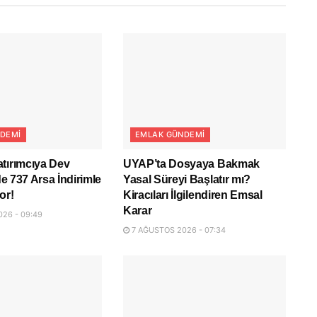
DEMI
EMLAK GÜNDEMI
tırımcıya Dev
UYAP’ta Dosyaya Bakmak
lde 737 Arsa İndirimle
Yasal Süreyi Başlatır mı?
or!
Kiracıları İlgilendiren Emsal
Karar
26 - 09:49
7 AĞUSTOS 2026 - 07:34