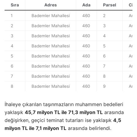
Sıra
Adres
Ada
Parsel
Cin
1
Bademler Mahallesi
460
2
Ars
2
Bademler Mahallesi
460
3
Ars
3
Bademler Mahallesi
460
4
Ars
4
Bademler Mahallesi
460
5
Ars
5
Bademler Mahallesi
460
6
Ars
6
Bademler Mahallesi
460
7
Ars
7
Bademler Mahallesi
460
8
Ars
8
Bademler Mahallesi
460
9
Ars
İhaleye çıkarılan taşınmazların muhammen bedelleri
yaklaşık
45,7 milyon TL ile 71,3 milyon TL
arasında
değişirken, geçici teminat tutarları ise yaklaşık
4,5
milyon TL ile 7,1 milyon TL
arasında belirlendi.