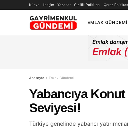
Künye
İletişim
Yazarlar
Gizlilik Politikası
Çerez Politikas
EMLAK GÜNDEMI
Anasayfa
Emlak Gündemi
Yabancıya Konut 
Seviyesi!
Türkiye genelinde yabancı yatırımcılar