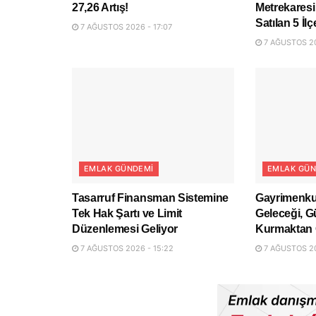
27,26 Artış!
Metrekaresi
Satılan 5 İlç
7 AĞUSTOS 2026 - 17:07
7 AĞUSTOS 20
EMLAK GÜNDEMI
EMLAK GÜN
Tasarruf Finansman Sistemine
Gayrimenku
Tek Hak Şartı ve Limit
Geleceği, G
Düzenlemesi Geliyor
Kurmaktan 
7 AĞUSTOS 2026 - 15:22
7 AĞUSTOS 20