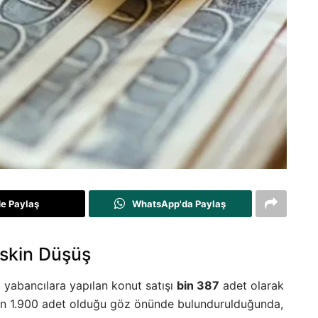
de Paylaş
WhatsApp'da Paylaş
eskin Düşüş
a yabancılara yapılan konut satışı
bin 387
adet olarak
mın 1.900 adet olduğu göz önünde bulundurulduğunda,