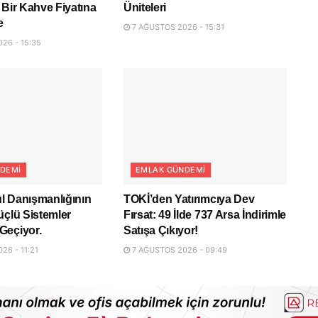
 Bir Kahve Fiyatına
Üniteleri
e
7 AĞUSTOS 2026 - 15:31
26 - 15:35
DEMI
EMLAK GÜNDEMI
l Danışmanlığının
TOKİ’den Yatırımcıya Dev
üçlü Sistemler
Fırsat: 49 İlde 737 Arsa İndirimle
Geçiyor.
Satışa Çıkıyor!
26 - 11:21
7 AĞUSTOS 2026 - 09:49