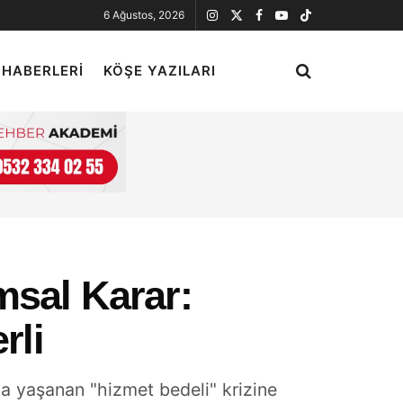
6 Ağustos, 2026
 HABERLERI
KÖŞE YAZILARI
msal Karar:
rli
a yaşanan "hizmet bedeli" krizine