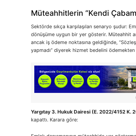
Müteahhitlerin “Kendi Çabam
Sektörde sıkça karşılaşılan senaryo şudur: Em
dönüşüme uygun bir yer gösterir. Müteahhit ar
ancak iş ödeme noktasına geldiğinde, “Sözle
yapmadı” diyerek hizmet bedelini ödemekten k
Yargıtay 3. Hukuk Dairesi (E. 2022/4152 K.
kapattı. Karara göre:
Emlak danışmanının müteahhide yer göstermesi