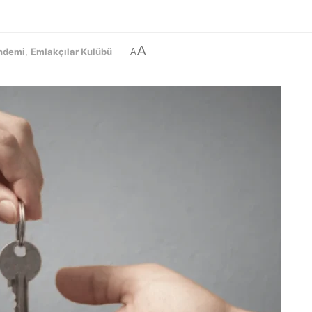
A
ndemi
,
Emlakçılar Kulübü
A