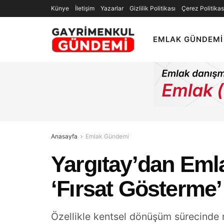
Künye
İletişim
Yazarlar
Gizlilik Politikası
Çerez Politikas
EMLAK GÜNDEMI
Anasayfa
Emlak Gündemi
Yargıtay’dan Eml
‘Fırsat Gösterme’ 
Özellikle kentsel dönüşüm sürecinde m