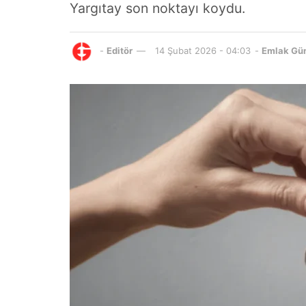
Yargıtay son noktayı koydu.
-
Editör
14 Şubat 2026 - 04:03
-
Emlak Gü