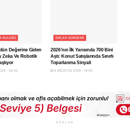
R KULÜBÜ
EMLAK GÜNDEMI
lün Değerine Giden
2026’nın İlk Yarısında 700 Bini
y Zeka Ve Robotik
Aştı: Konut Satışlarında Sınırlı
şlıyor
Toparlanma Sinyali
26 - 02:43
4 AĞUSTOS 2026 - 14:50
REKLAM