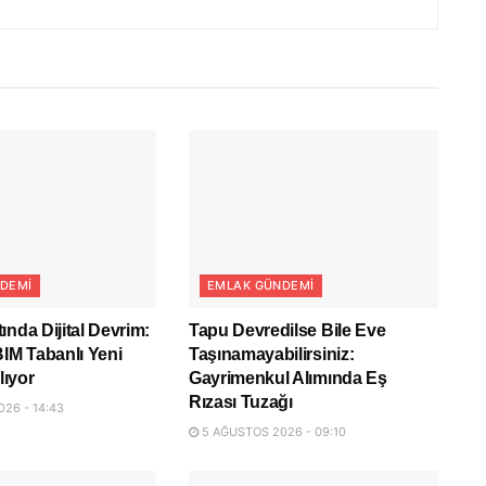
DEMI
EMLAK GÜNDEMI
ında Dijital Devrim:
Tapu Devredilse Bile Eve
BIM Tabanlı Yeni
Taşınamayabilirsiniz:
ıyor
Gayrimenkul Alımında Eş
Rızası Tuzağı
26 - 14:43
5 AĞUSTOS 2026 - 09:10