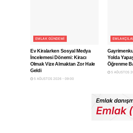
EMLAK GÜNDEMI
EMLAKÇILA
Ev Kiralarken Sosyal Medya
Gayrimenku
İncelemesi Dönemi: Kiracı
Yolda Yapa
Olmak Vize Almaktan Zor Hale
Öğrenme Ba
Geldi
5 AĞUSTOS 20
5 AĞUSTOS 2026 - 09:00