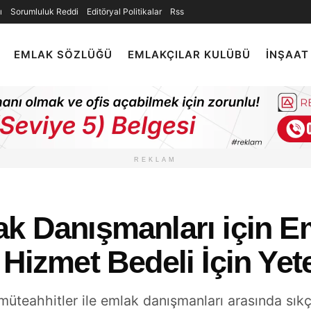
ı
Sorumluluk Reddi
Editöryal Politikalar
Rss
EMLAK SÖZLÜĞÜ
EMLAKÇILAR KULÜBÜ
İNŞAAT
REKLAM
ak Danışmanları için E
Hizmet Bedeli İçin Yete
üteahhitler ile emlak danışmanları arasında sıkç