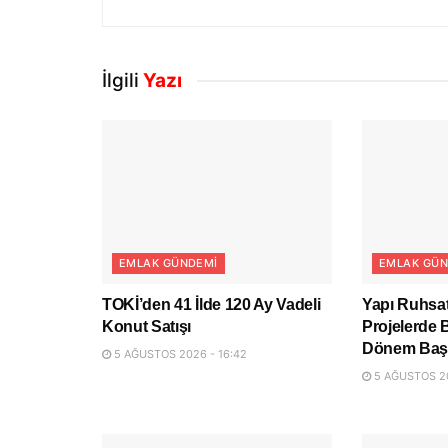
İlgili
Yazı
EMLAK GÜNDEMI
EMLAK GÜN
TOKİ’den 41 İlde 120 Ay Vadeli
Yapı Ruhsat
Konut Satışı
Projelerde 
Dönem Başl
5 AĞUSTOS 2026 - 16:42
5 AĞUSTOS 20