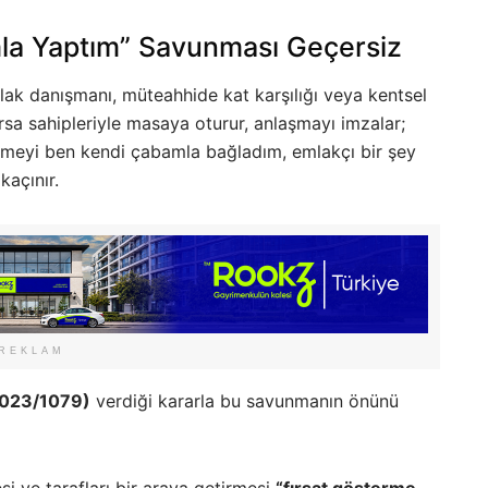
la Yaptım” Savunması Geçersiz
lak danışmanı, müteahhide kat karşılığı veya kentsel
sa sahipleriyle masaya oturur, anlaşmayı imzalar;
şmeyi ben kendi çabamla bağladım, emlakçı bir şey
açınır.
REKLAM
 2023/1079)
verdiği kararla bu savunmanın önünü
 ve tarafları bir araya getirmesi
“fırsat gösterme