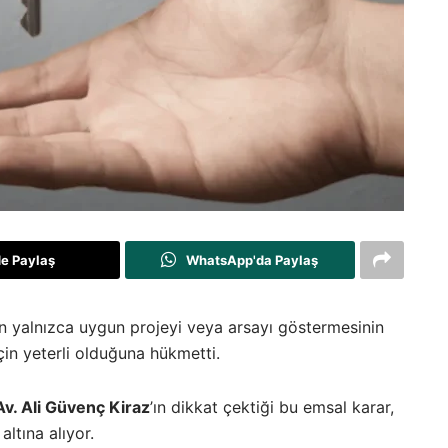
de Paylaş
WhatsApp'da Paylaş
n yalnızca uygun projeyi veya arsayı göstermesinin
çin yeterli olduğuna hükmetti.
Av. Ali Güvenç Kiraz
’ın dikkat çektiği bu emsal karar,
ltına alıyor.