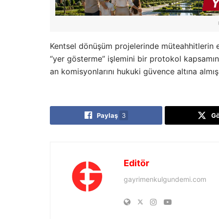
Kentsel dönüşüm projelerinde müteahhitlerin e
“yer gösterme” işlemini bir protokol kapsamında
an komisyonlarını hukuki güvence altına almış
Paylaş
3
G
Editör
gayrimenkulgundemi.com