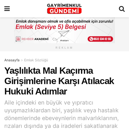
REKLAM
Anasayfa
Emlak Sözlüğü
Yaşlılıkta Mal Kaçırma
Girişimlerine Karşı Atılacak
Hukuki Adımlar
Aile içindeki en büyük ve yıpratıcı
uyuşmazlıklardan biri, yaşlılık veya hastalık
dönemlerinde ebeveynlerin malvarlıklarının,
rızaları dışında ya da iradeleri sakatlanarak