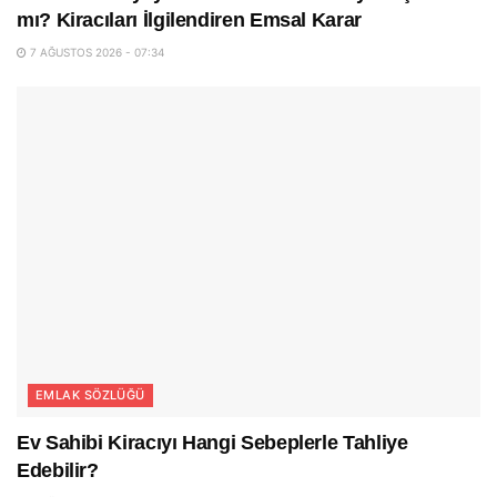
mı? Kiracıları İlgilendiren Emsal Karar
7 AĞUSTOS 2026 - 07:34
EMLAK SÖZLÜĞÜ
Ev Sahibi Kiracıyı Hangi Sebeplerle Tahliye
Edebilir?