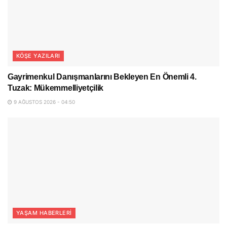
KÖŞE YAZILARI
Gayrimenkul Danışmanlarını Bekleyen En Önemli 4.
Tuzak: Mükemmelliyetçilik
9 AĞUSTOS 2026 - 04:50
YAŞAM HABERLERI