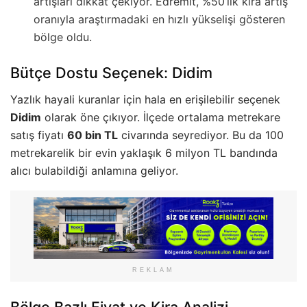
artışları dikkat çekiyor. Edremit, %50’lik kira artış
oranıyla araştırmadaki en hızlı yükselişi gösteren
bölge oldu.
Bütçe Dostu Seçenek: Didim
Yazlık hayali kuranlar için hala en erişilebilir seçenek
Didim
olarak öne çıkıyor. İlçede ortalama metrekare
satış fiyatı
60 bin TL
civarında seyrediyor. Bu da 100
metrekarelik bir evin yaklaşık 6 milyon TL bandında
alıcı bulabildiği anlamına geliyor.
REKLAM
Bölge Bazlı Fiyat ve Kira Analizi