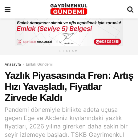
REKLAM
Anasayfa
Emlak Gündemi
Yazlık Piyasasında Fren: Artış
Hızı Yavaşladı, Fiyatlar
Zirvede Kaldı
Pandemi dönemiyle birlikte adeta uçuşa
geçen Ege ve Akdeniz kıyılarındaki yazlık
fiyatları, 2026 yılına girerken daha sakin bir
seyir izlemeye başladı. TSKB Gayrimenkul