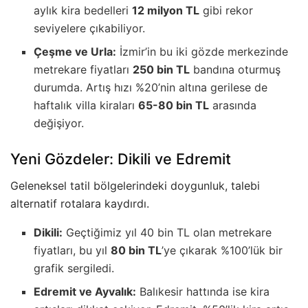
aylık kira bedelleri
12 milyon TL
gibi rekor
seviyelere çıkabiliyor.
Çeşme ve Urla:
İzmir’in bu iki gözde merkezinde
metrekare fiyatları
250 bin TL
bandına oturmuş
durumda. Artış hızı %20’nin altına gerilese de
haftalık villa kiraları
65-80 bin TL
arasında
değişiyor.
Yeni Gözdeler: Dikili ve Edremit
Geleneksel tatil bölgelerindeki doygunluk, talebi
alternatif rotalara kaydırdı.
Dikili:
Geçtiğimiz yıl 40 bin TL olan metrekare
fiyatları, bu yıl
80 bin TL
’ye çıkarak %100’lük bir
grafik sergiledi.
Edremit ve Ayvalık:
Balıkesir hattında ise kira