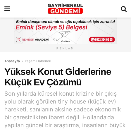
REKLAM
Anasayfa
Yaşam Haberleri
Yüksek Konut Gİderlerine
Küçük Ev Çözümü
Son yıllarda küresel konut krizine bir çıkış
yolu olarak görülen tiny house (küçük ev)
hareketi, sanılanın aksine sadece ekonomik
bir çaresizlikten ibaret değil. Hollanda’da
yapılan güncel bir araştırma, insanların büyük