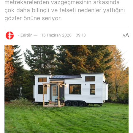
metrekarelerden vazgeçmesinin arkasında
çok daha bilinçli ve felsefi nedenler yattığını
gözler önüne seriyor.
A
-
Editör
16 Haziran 2026 - 09:18
A