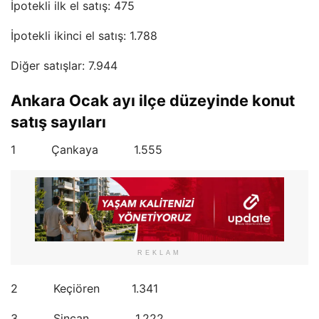
İpotekli ilk el satış: 475
İpotekli ikinci el satış: 1.788
Diğer satışlar: 7.944
Ankara Ocak ayı ilçe düzeyinde konut
satış sayıları
1 Çankaya 1.555
REKLAM
2 Keçiören 1.341
3 Sincan 1.222