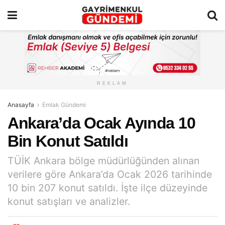
REKLAM
Anasayfa
Emlak Gündemi
Ankara’da Ocak Ayında 10
Bin Konut Satıldı
TÜİK Ankara bölge müdürlüğünden alınan
verilere göre Ankara’da Ocak 2026 tarihinde
10 bin 207 konut satıldı. İşte ilçe düzeyinde
konut satışları ve analizler.