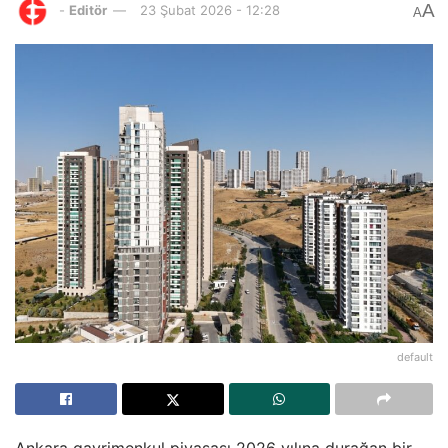
A
-
Editör
23 Şubat 2026 - 12:28
A
default
Ankara gayrimenkul piyasası 2026 yılına durağan bir