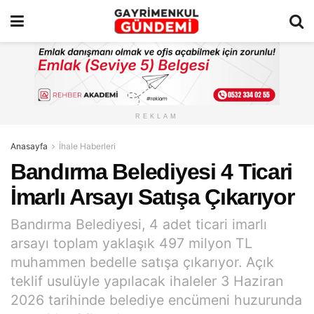
REKLAM
Anasayfa
İhale Haberleri
Bandırma Belediyesi 4 Ticari
İmarlı Arsayı Satışa Çıkarıyor
Bandırma Belediyesi, 4 adet ticari imarlı
arsayı toplam yaklaşık 497 milyon TL
muhammen bedelle satışa çıkarıyor. Açık
teklif usulüyle yapılacak ihaleler 3 Haziran
2026 tarihinde belediye encümeni huzurunda