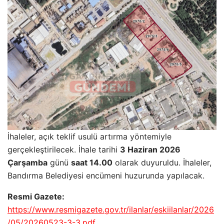
İhaleler, açık teklif usulü artırma yöntemiyle
gerçekleştirilecek. İhale tarihi
3 Haziran 2026
Çarşamba
günü
saat 14.00
olarak duyuruldu. İhaleler,
Bandırma Belediyesi encümeni huzurunda yapılacak.
Resmi Gazete:
https://www.resmigazete.gov.tr/ilanlar/eskiilanlar/2026
/05/20260523-3-3.pdf