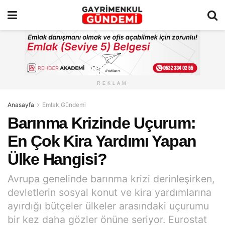
REKLAM
Anasayfa
Emlak Gündemi
Barınma Krizinde Uçurum:
En Çok Kira Yardımı Yapan
Ülke Hangisi?
Avrupa genelinde barınma krizi derinleşirken,
devletlerin sosyal konut ve kira yardımlarına
ayırdığı bütçeler ülkeler arasındaki uçurumu
bir kez daha gözler önüne seriyor. Eurostat