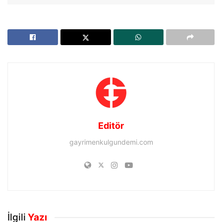
Editör
gayrimenkulgundemi.com
İlgili
Yazı