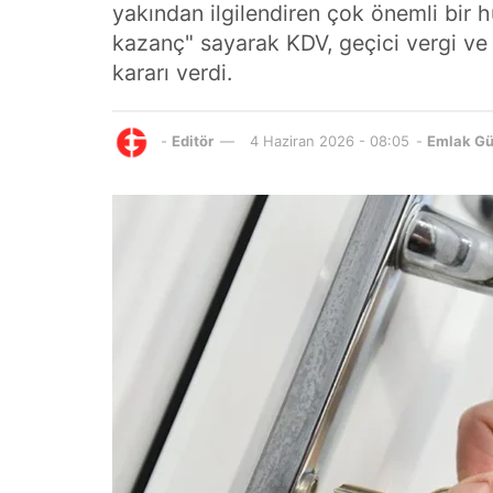
yakından ilgilendiren çok önemli bir hu
kazanç" sayarak KDV, geçici vergi ve
kararı verdi.
-
Editör
4 Haziran 2026 - 08:05
-
Emlak G