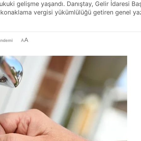
kuki gelişme yaşandı. Danıştay, Gelir İdaresi Başk
 konaklama vergisi yükümlülüğü getiren genel y
A
ündemi
A