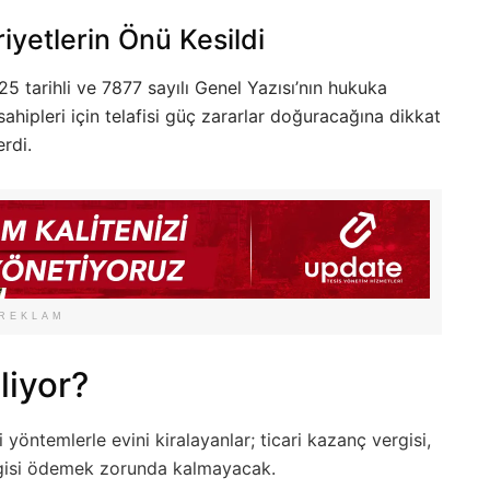
yetlerin Önü Kesildi
25 tarihli ve 7877 sayılı Genel Yazısı’nın hukuka
hipleri için telafisi güç zararlar doğuracağına dikkat
rdi.
REKLAM
liyor?
yöntemlerle evini kiralayanlar; ticari kazanç vergisi,
gisi ödemek zorunda kalmayacak.