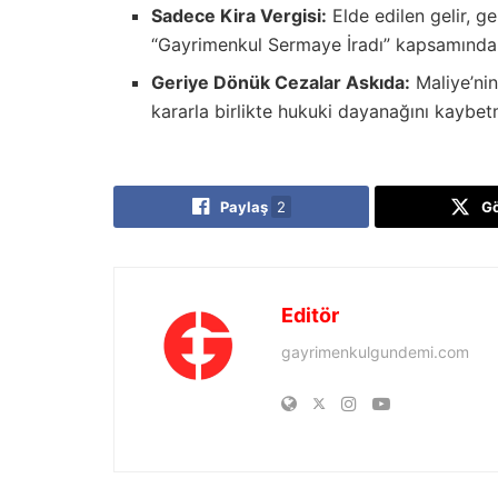
Sadece Kira Vergisi:
Elde edilen gelir, g
“Gayrimenkul Sermaye İradı” kapsamında b
Geriye Dönük Cezalar Askıda:
Maliye’nin
kararla birlikte hukuki dayanağını kaybet
Paylaş
2
G
Editör
gayrimenkulgundemi.com