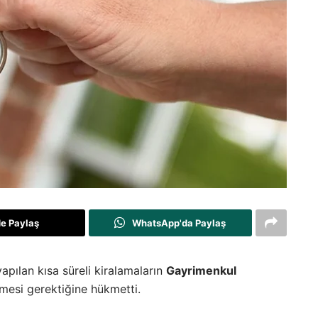
de Paylaş
WhatsApp'da Paylaş
ılan kısa süreli kiralamaların
Gayrimenkul
lmesi gerektiğine hükmetti.