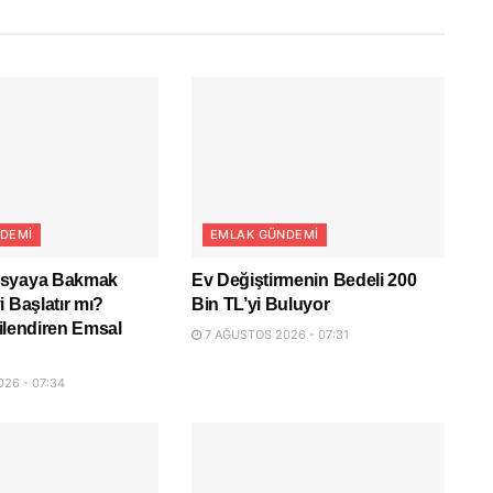
DEMI
EMLAK GÜNDEMI
osyaya Bakmak
Ev Değiştirmenin Bedeli 200
i Başlatır mı?
Bin TL’yi Buluyor
lgilendiren Emsal
7 AĞUSTOS 2026 - 07:31
26 - 07:34