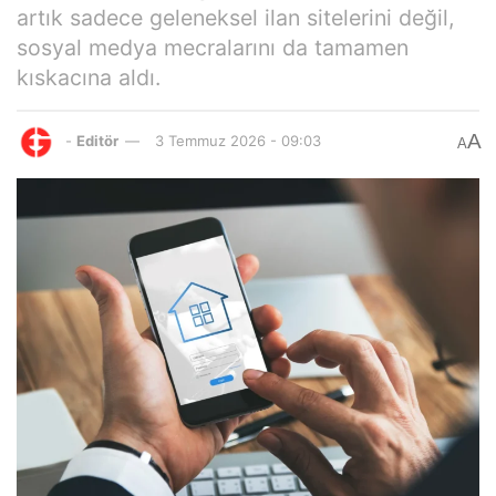
artık sadece geleneksel ilan sitelerini değil,
sosyal medya mecralarını da tamamen
kıskacına aldı.
A
-
Editör
3 Temmuz 2026 - 09:03
A