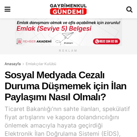
REKLAM
Anasayfa
Emlakçılar Kulübü
Sosyal Medyada Cezalı
Duruma Düşmemek için İlan
Paylaşımı Nasıl Olmalı?
Ticaret Bakanlığı’nın sahte ilanları, spekülatif
fiyat artışlarını ve kapora dolandırıcılığını
önlemek amacıyla hayata geçirdiği
Elektronik İlan Doğrulama Sistemi (EİDS),